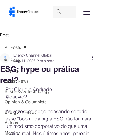
Post
All Posts
Energy Channel Global
All Posts
Aug 14, 2025
2 min read
ESG: hype ou prática
Highlight
real?
Latest News
Por Claudia Andrade 
Business & Technology
@cauvic2
Opinion & Columnists
Às vezes me pego pensando se todo 
Energy in Focus
esse “boom” da sigla ESG não foi mais 
Videos
um modismo corporativo do que uma 
Mobility
prática real. Nos últimos anos, parecia 