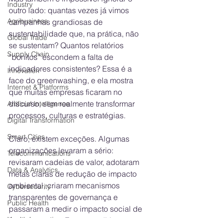
Industry
outro lado: quantas vezes já vimos 
Agribusiness
campanhas grandiosas de 
sustentabilidade que, na prática, não 
Global Trade
se sustentam? Quantos relatórios 
Supply Chain
“bonitos” escondem a falta de 
indicadores consistentes? Essa é a 
Innovation
face do greenwashing, e ela mostra 
Internet & Platforms
que muitas empresas ficaram no 
discurso, sem realmente transformar 
Artificial Intelligence
processos, culturas e estratégias.
Digital Transformation
Smart Cities
Claro, existem exceções. Algumas 
organizações levaram a sério: 
Telecommunications
revisaram cadeias de valor, adotaram 
Data & Analytics
metas claras de redução de impacto 
ambiental, criaram mecanismos 
Cybersecurity
transparentes de governança e 
Public Health
passaram a medir o impacto social de 