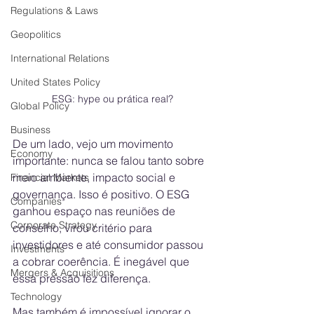
Regulations & Laws
Geopolitics
International Relations
United States Policy
ESG: hype ou prática real?
Global Policy
Business
De um lado, vejo um movimento 
Economy
importante: nunca se falou tanto sobre 
meio ambiente, impacto social e 
Financial Markets
governança. Isso é positivo. O ESG 
Companies
ganhou espaço nas reuniões de 
Corporate Strategy
conselho, virou critério para 
investidores e até consumidor passou 
Investments
a cobrar coerência. É inegável que 
Mergers & Acquisitions
essa pressão fez diferença.
Technology
Mas também é impossível ignorar o 