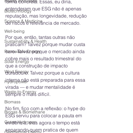
Health Innovation
forma concreta. Essas, eu diria, 
entenderam que ESG não é apenas 
Biotechnology
reputação, mas longevidade, redução 
Science & Medicine
de riscos e relevância de mercado.
Well-being
Por que, então, tantas outras não 
Sustainability & Health
praticam? Talvez porque mudar custa 
caro. Talvez porque o mercado ainda 
Renewable Energy
cobre mais o resultado trimestral do 
Solar Energy
que a construção de impacto 
Wind Energy
duradouro. Talvez porque a cultura 
interna não está preparada para essa 
Hydropower
virada — e mudar mentalidade é 
Waste-to-Energy
sempre o mais difícil.
Biomass
No fim, fico com a reflexão: o hype do 
Biogas & Biomethane
ESG serviu para colocar a pauta em 
Green Hydrogen
evidência, mas agora o tempo está 
separando quem pratica de quem 
Geothermal Energy