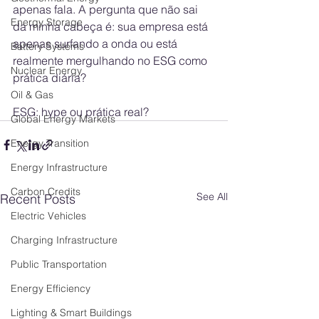
apenas fala. A pergunta que não sai 
Energy Storage
da minha cabeça é: sua empresa está 
apenas surfando a onda ou está 
Battery Systems
realmente mergulhando no ESG como 
Nuclear Energy
prática diária?
Oil & Gas
ESG: hype ou prática real?
Global Energy Markets
Energy Transition
Energy Infrastructure
Carbon Credits
See All
Recent Posts
Electric Vehicles
Charging Infrastructure
Public Transportation
Energy Efficiency
Lighting & Smart Buildings