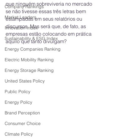
que ninguém sobreviveria no mercado 
Company Rankings
se não tivesse essas três letras bem 
Market Leaders
estampadas em seus relatórios ou 
discursos. Mas será que, de fato, as 
Innovation Index
empresas estão colocando em prática 
Sustainability & ESG Index
aquilo que tanto divulgam?
Energy Companies Ranking
Electric Mobility Ranking
Energy Storage Ranking
United States Policy
Public Policy
Energy Policy
Brand Perception
Consumer Choice
Climate Policy