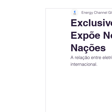
Energy Channel Gl
Company Rankings
Market Leaders
Exclusiv
Expõe N
Energy Storage Ranking
United States
Nações
Regulations & Laws
Geopolitics
A relação entre ele
internacional. 
Financial Markets
Companies