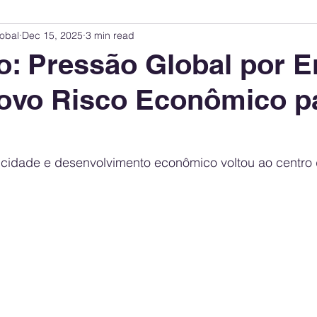
obal
Dec 15, 2025
3 min read
Innovation Index
Sustainability & ESG Index
Energy Companies Rank
o: Pressão Global por E
ovo Risco Econômico p
 Policy
Public Policy
Energy Policy
Brand Perception
Consum
International Relations
United States Policy
Global Policy
Busine
tricidade e desenvolvimento econômico voltou ao centro
Corporate Strategy