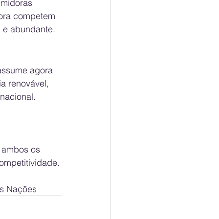
umidoras 
agora competem 
l e abundante.
 assume agora 
a renovável, 
 nacional.
m ambos os 
competitividade.
as Nações