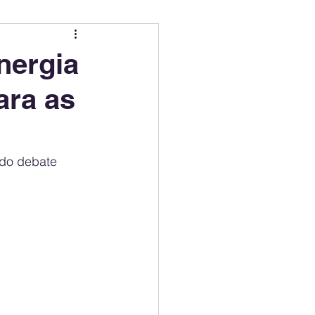
ing
Electric Mobility Ranking
nergia
ara as
er Choice
Climate Policy
ss
Economy
 do debate 