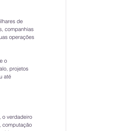
lhares de 
as, companhias 
suas operações 
e o 
lo, projetos 
u até 
 o verdadeiro 
al, computação 