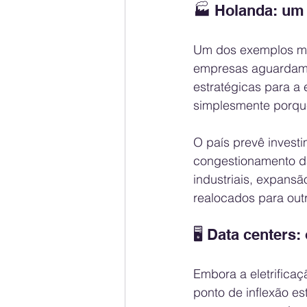
🏭 Holanda: um 
Um dos exemplos mai
empresas aguardam a
estratégicas para a
simplesmente porque
O país prevê investi
congestionamento da
industriais, expansã
realocados para out
🖥️ Data centers
Embora a eletrifica
ponto de inflexão es