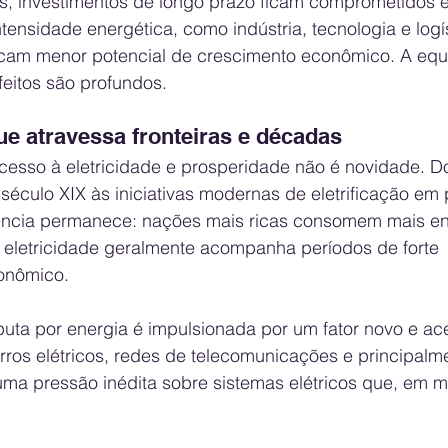
, investimentos de longo prazo ficam comprometidos 
ntensidade energética, como indústria, tecnologia e logí
ficam menor potencial de crescimento econômico. A eq
feitos são profundos.
e atravessa fronteiras e décadas
acesso à eletricidade e prosperidade não é novidade. D
o século XIX às iniciativas modernas de eletrificação em 
ncia permanece: nações mais ricas consomem mais ene
eletricidade geralmente acompanha períodos de forte 
onômico.
uta por energia é impulsionada por um fator novo e ace
rros elétricos, redes de telecomunicações e principalm
ma pressão inédita sobre sistemas elétricos que, em mu