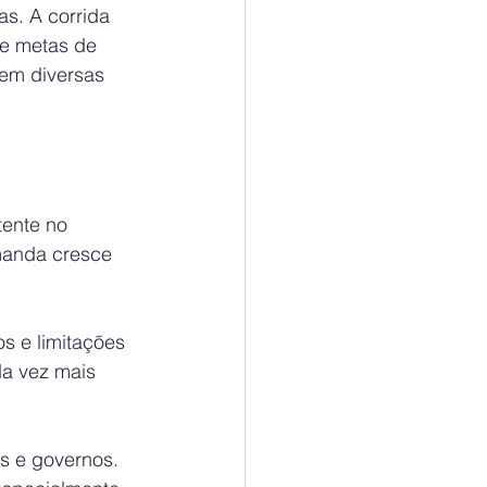
s. A corrida 
s e metas de 
 em diversas 
ente no 
manda cresce 
s e limitações 
a vez mais 
s e governos. 