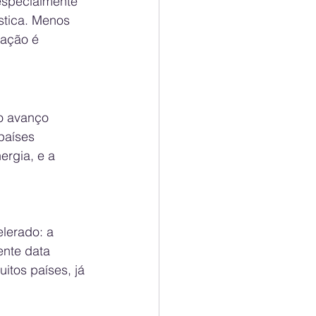
especialmente 
stica. Menos 
uação é 
o avanço 
países 
rgia, e a 
lerado: a 
ente data 
itos países, já 