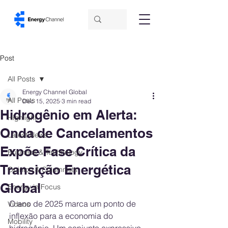
Post
All Posts
Energy Channel Global
All Posts
Dec 15, 2025
3 min read
Hidrogênio em Alerta:
Highlight
Onda de Cancelamentos
Latest News
Expõe Fase Crítica da
Business & Technology
Transição Energética
Opinion & Columnists
Global
Energy in Focus
O ano de 2025 marca um ponto de 
Videos
inflexão para a economia do 
Mobility