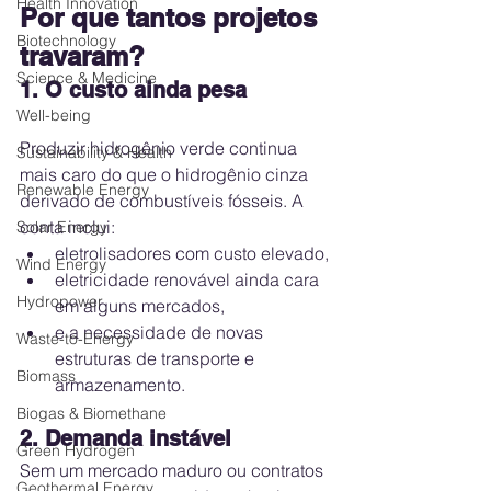
Health Innovation
Por que tantos projetos 
Biotechnology
travaram?
Science & Medicine
1. O custo ainda pesa
Well-being
Produzir hidrogênio verde continua 
Sustainability & Health
mais caro do que o hidrogênio cinza 
Renewable Energy
derivado de combustíveis fósseis. A 
conta inclui:
Solar Energy
eletrolisadores com custo elevado,
Wind Energy
eletricidade renovável ainda cara 
Hydropower
em alguns mercados,
e a necessidade de novas 
Waste-to-Energy
estruturas de transporte e 
Biomass
armazenamento.
Biogas & Biomethane
2. Demanda instável
Green Hydrogen
Sem um mercado maduro ou contratos 
Geothermal Energy