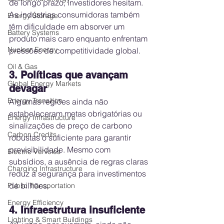
de longo prazo, investidores hesitam. 
As indústrias consumidoras também 
Energy Storage
têm dificuldade em absorver um 
Battery Systems
produto mais caro enquanto enfrentam 
Nuclear Energy
pressões de competitividade global.
Oil & Gas
3. Políticas que avançam 
Global Energy Markets
devagar
Energy Transition
Algumas regiões ainda não 
estabeleceram metas obrigatórias ou 
Energy Infrastructure
sinalizações de preço de carbono 
Carbon Credits
robustas o suficiente para garantir 
previsibilidade. Mesmo com 
Electric Vehicles
subsídios, a ausência de regras claras 
Charging Infrastructure
reduz a segurança para investimentos 
de bilhões.
Public Transportation
Energy Efficiency
4. Infraestrutura insuficiente
Lighting & Smart Buildings