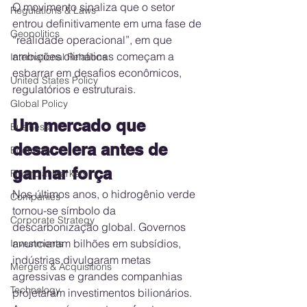
O movimento sinaliza que o setor 
Regulations & Laws
entrou definitivamente em uma fase de 
Geopolitics
“realidade operacional”, em que 
ambições climáticas começam a 
International Relations
esbarrar em desafios econômicos, 
United States Policy
regulatórios e estruturais.
Global Policy
Um mercado que 
Business
desacelera antes de 
Economy
ganhar força
Financial Markets
Nos últimos anos, o hidrogênio verde 
Companies
tornou-se símbolo da 
Corporate Strategy
descarbonização global. Governos 
anunciaram bilhões em subsídios, 
Investments
indústrias divulgaram metas 
Mergers & Acquisitions
agressivas e grandes companhias 
Technology
projetaram investimentos bilionários. 