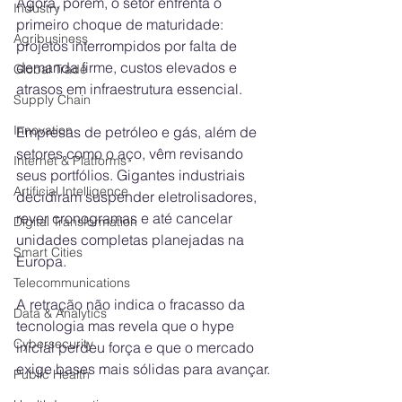
Agora, porém, o setor enfrenta o 
Industry
primeiro choque de maturidade: 
Agribusiness
projetos interrompidos por falta de 
demanda firme, custos elevados e 
Global Trade
atrasos em infraestrutura essencial.
Supply Chain
Innovation
Empresas de petróleo e gás, além de 
setores como o aço, vêm revisando 
Internet & Platforms
seus portfólios. Gigantes industriais 
Artificial Intelligence
decidiram suspender eletrolisadores, 
rever cronogramas e até cancelar 
Digital Transformation
unidades completas planejadas na 
Smart Cities
Europa.
Telecommunications
A retração não indica o fracasso da 
Data & Analytics
tecnologia mas revela que o hype 
Cybersecurity
inicial perdeu força e que o mercado 
exige bases mais sólidas para avançar.
Public Health