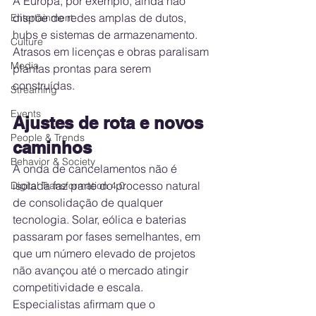
A Europa, por exemplo, ainda não 
dispõe de redes amplas de dutos, 
Entertainment
hubs e sistemas de armazenamento. 
Culture
Atrasos em licenças e obras paralisam 
Media
plantas prontas para serem 
construídas.
Streaming
Events
Ajustes de rota e novos 
People & Trends
caminhos
Behavior & Society
A onda de cancelamentos não é 
isolada faz parte do processo natural 
Digital Transformation 4.0
de consolidação de qualquer 
tecnologia. Solar, eólica e baterias 
passaram por fases semelhantes, em 
que um número elevado de projetos 
não avançou até o mercado atingir 
competitividade e escala.
Especialistas afirmam que o 