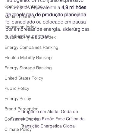
hidrogênio. Um conjunto expressivo 
Company Rankings
de projetos equivalente a 
4,9 milhões 
de toneladas de produção planejada
Market Leaders
foi cancelado ou colocado em pausa 
Innovation Index
por empresas de energia, siderúrgicas 
e indústrias de base. 
Sustainability & ESG Index
Energy Companies Ranking
Electric Mobility Ranking
Energy Storage Ranking
United States Policy
Public Policy
Energy Policy
Brand Perception
Hidrogênio em Alerta: Onda de 
Cancelamentos Expõe Fase Crítica da 
Consumer Choice
Transição Energética Global
Climate Policy