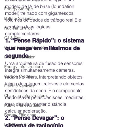
modelo de IA de base (foundation 
Energy Storage
model) treinado com gigantescos 
Battery Systems
volumes de dados de tráfego real.Ele 
combina duas lógicas 
Nuclear Energy
complementares:
Oil & Gas
1. “Pense Rápido”: o sistema 
Global Energy Markets
que reage em milésimos de 
segundo
Energy Transition
Uma arquitetura de fusão de sensores 
Energy Infrastructure
integra simultaneamente câmeras, 
Carbon Credits
radares e lidars, interpretando objetos, 
faixas de rolagem, relevos e elementos 
Electric Vehicles
semânticos da cena. É o componente 
Charging Infrastructure
responsável pelas decisões imediatas: 
frear, desviar, manter distância, 
Public Transportation
calcular aceleração.
Energy Efficiency
2. “Pense Devagar”: o 
Lighting & Smart Buildings
sistema de raciocínio 