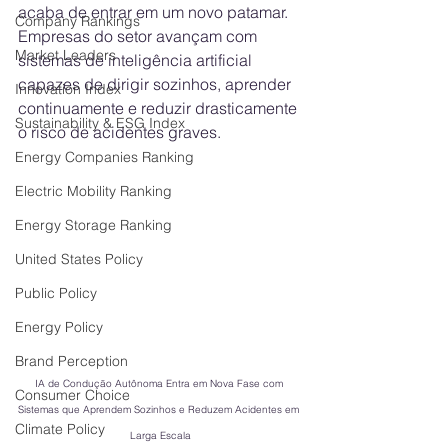
acaba de entrar em um novo patamar. 
Company Rankings
Empresas do setor avançam com 
Market Leaders
sistemas de inteligência artificial 
capazes de dirigir sozinhos, aprender 
Innovation Index
continuamente e reduzir drasticamente 
Sustainability & ESG Index
o risco de acidentes graves. 
Energy Companies Ranking
Electric Mobility Ranking
Energy Storage Ranking
United States Policy
Public Policy
Energy Policy
Brand Perception
IA de Condução Autônoma Entra em Nova Fase com 
Consumer Choice
Sistemas que Aprendem Sozinhos e Reduzem Acidentes em 
Climate Policy
Larga Escala