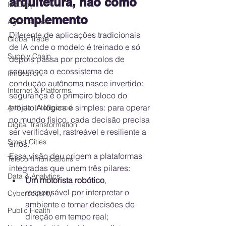
arquitetura, não como 
Industry
complemento
Agribusiness
Diferente de aplicações tradicionais 
Global Trade
de IA onde o modelo é treinado e só 
Supply Chain
depois passa por protocolos de 
segurança o ecossistema de 
Innovation
condução autônoma nasce invertido: 
Internet & Platforms
segurança é o primeiro bloco do 
projeto.A lógica é simples: para operar 
Artificial Intelligence
no mundo físico, cada decisão precisa 
Digital Transformation
ser verificável, rastreável e resiliente a 
Smart Cities
erros.
Essa visão deu origem a plataformas 
Telecommunications
integradas que unem três pilares:
Data & Analytics
Um motorista robótico
, 
responsável por interpretar o 
Cybersecurity
ambiente e tomar decisões de 
Public Health
direção em tempo real;