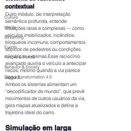
contextual
Entertainment
Outro módulo, de interpretação 
Culture
semântica profunda, entende 
Media
situações raras e complexas — como 
veículos imobilizados, incêndios, 
Streaming
bloqueios incomuns, comportamentos 
Events
atípicos de pedestres ou condições 
climáticas extremas.Esse raciocínio 
People & Trends
avançado auxilia o veículo a antecipar 
Behavior & Society
riscos, mesmo quando a via parece 
Digital Transformation 4.0
segura.
Ambos os sistemas alimentam um 
“decodificador do mundo”, que prevê 
movimentos de outros usuários da via, 
gera mapas atualizados e define a 
trajetória ideal do carro.
Simulação em larga 