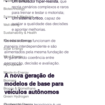
Health Innovation
Um simulador hiper-realista
, que 
recria cenários complexos e raros 
Biotechnology
para treinar e testar o motorista;
Science & Medicine
Um sistema crítico
, capaz de 
avaliar a qualidade das decisões 
Well-being
e apontar melhorias.
Sustainability & Health
Os três sistemas funcionam de 
Renewable Energy
maneira interdependente e são 
Solar Energy
alimentados pela mesma fundação de 
Wind Energy
IA garantindo coerência entre 
percepção, decisão e avaliação.
Hydropower
Waste-to-Energy
A nova geração de 
Biomass
modelos de base para 
Biogas & Biomethane
veículos autônomos
Green Hydrogen
Geothermal Energy
O coração dessa tecnologia é um 