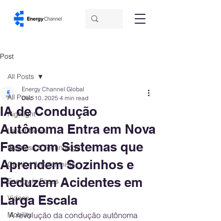
Post
All Posts
Energy Channel Global
All Posts
Dec 10, 2025
4 min read
IA de Condução
Highlight
Autônoma Entra em Nova
Latest News
Fase com Sistemas que
Business & Technology
Aprendem Sozinhos e
Opinion & Columnists
Reduzem Acidentes em
Energy in Focus
Larga Escala
Videos
Mobility
A revolução da condução autônoma 