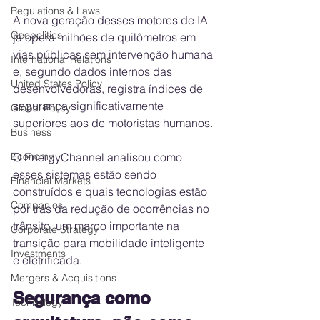
Regulations & Laws
A nova geração desses motores de IA 
Geopolitics
já opera milhões de quilômetros em 
vias públicas sem intervenção humana 
International Relations
e, segundo dados internos das 
United States Policy
desenvolvedoras, registra índices de 
segurança significativamente 
Global Policy
superiores aos de motoristas humanos.
Business
Economy
O EnergyChannel analisou como 
esses sistemas estão sendo 
Financial Markets
construídos e quais tecnologias estão 
Companies
por trás da redução de ocorrências no 
trânsito, um marco importante na 
Corporate Strategy
transição para mobilidade inteligente 
Investments
e eletrificada.
Mergers & Acquisitions
Segurança como 
Technology