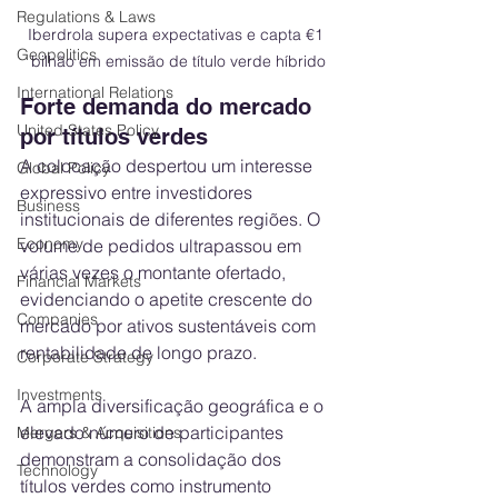
Regulations & Laws
Iberdrola supera expectativas e capta €1 
Geopolitics
bilhão em emissão de título verde híbrido
International Relations
Forte demanda do mercado 
United States Policy
por títulos verdes
A colocação despertou um interesse 
Global Policy
expressivo entre investidores 
Business
institucionais de diferentes regiões. O 
Economy
volume de pedidos ultrapassou em 
várias vezes o montante ofertado, 
Financial Markets
evidenciando o apetite crescente do 
Companies
mercado por ativos sustentáveis com 
rentabilidade de longo prazo.
Corporate Strategy
Investments
A ampla diversificação geográfica e o 
elevado número de participantes 
Mergers & Acquisitions
demonstram a consolidação dos 
Technology
títulos verdes como instrumento 