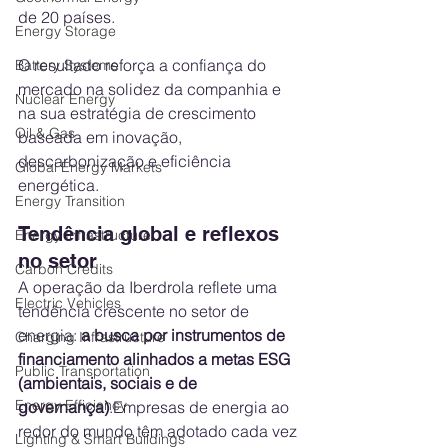
de 20 países.
Energy Storage
O resultado reforça a confiança do 
Battery Systems
mercado na solidez da companhia e 
Nuclear Energy
na sua estratégia de crescimento 
Oil & Gas
baseada em inovação, 
descarbonização e eficiência 
Global Energy Markets
energética.
Energy Transition
Tendência global e reflexos 
Energy Infrastructure
no setor
Carbon Credits
A operação da Iberdrola reflete uma 
Electric Vehicles
tendência crescente no setor de 
energia: 
a busca por instrumentos de 
Charging Infrastructure
financiamento alinhados a metas ESG 
Public Transportation
(ambientais, sociais e de 
Energy Efficiency
governança)
.Empresas de energia ao 
redor do mundo têm adotado cada vez 
Lighting & Smart Buildings