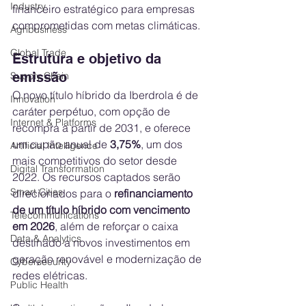
Industry
financeiro estratégico para empresas 
comprometidas com metas climáticas.
Agribusiness
Global Trade
Estrutura e objetivo da 
emissão
Supply Chain
O novo título híbrido da Iberdrola é de 
Innovation
caráter perpétuo, com opção de 
Internet & Platforms
recompra a partir de 2031, e oferece 
um cupão anual de 
3,75%
, um dos 
Artificial Intelligence
mais competitivos do setor desde 
Digital Transformation
2022. Os recursos captados serão 
Smart Cities
direcionados para o 
refinanciamento 
de um título híbrido com vencimento 
Telecommunications
em 2026
, além de reforçar o caixa 
Data & Analytics
destinado a novos investimentos em 
geração renovável e modernização de 
Cybersecurity
redes elétricas.
Public Health