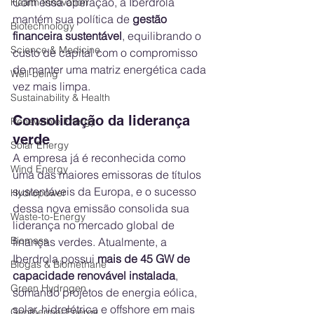
Com essa operação, a Iberdrola 
Health Innovation
mantém sua política de 
gestão 
Biotechnology
financeira sustentável
, equilibrando o 
Science & Medicine
custo de capital com o compromisso 
de manter uma matriz energética cada 
Well-being
vez mais limpa.
Sustainability & Health
Consolidação da liderança 
Renewable Energy
verde
Solar Energy
A empresa já é reconhecida como 
Wind Energy
uma das maiores emissoras de títulos 
sustentáveis da Europa, e o sucesso 
Hydropower
dessa nova emissão consolida sua 
Waste-to-Energy
liderança no mercado global de 
Biomass
finanças verdes. Atualmente, a 
Iberdrola possui 
mais de 45 GW de 
Biogas & Biomethane
capacidade renovável instalada
, 
Green Hydrogen
somando projetos de energia eólica, 
solar, hidrelétrica e offshore em mais 
Geothermal Energy