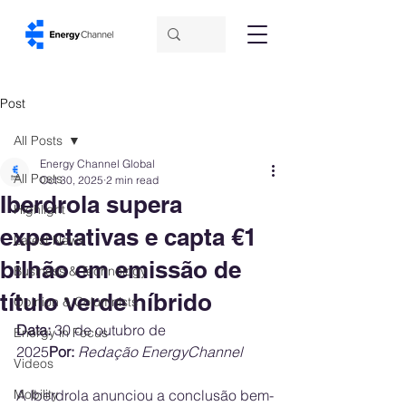
Post
All Posts
Energy Channel Global
All Posts
Oct 30, 2025
2 min read
Iberdrola supera
Highlight
expectativas e capta €1
Latest News
bilhão em emissão de
Business & Technology
título verde híbrido
Opinion & Columnists
Data:
 30 de outubro de 
Energy in Focus
2025
Por:
Redação EnergyChannel
Videos
Mobility
A Iberdrola anunciou a conclusão bem-