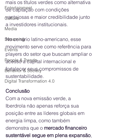
mais os títulos verdes como alternativa 
Entertainment
de captação com condições 
vantajosas e maior credibilidade junto 
Culture
a investidores institucionais.
Media
No cenário latino-americano, esse 
Streaming
movimento serve como referência para 
Events
players do setor que buscam ampliar o 
People & Trends
acesso a capital internacional e 
fortalecer seus compromissos de 
Behavior & Society
sustentabilidade.
Digital Transformation 4.0
Conclusão
Com a nova emissão verde, a 
Iberdrola não apenas reforça sua 
posição entre as líderes globais em 
energia limpa, como também 
demonstra que o 
mercado financeiro 
sustentável segue em plena expansão
, 