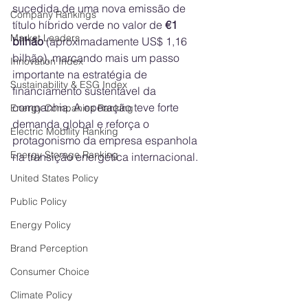
sucedida de uma nova emissão de 
Company Rankings
título híbrido verde no valor de 
€1 
Market Leaders
bilhão
 (aproximadamente US$ 1,16 
bilhão), marcando mais um passo 
Innovation Index
importante na estratégia de 
Sustainability & ESG Index
financiamento sustentável da 
companhia. A operação teve forte 
Energy Companies Ranking
demanda global e reforça o 
Electric Mobility Ranking
protagonismo da empresa espanhola 
Energy Storage Ranking
na transição energética internacional.
United States Policy
Public Policy
Energy Policy
Brand Perception
Consumer Choice
Climate Policy