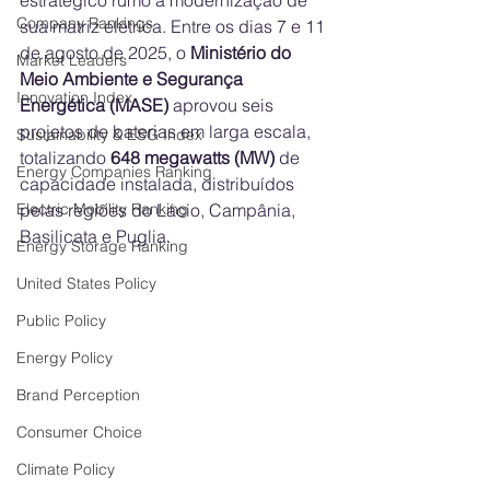
estratégico rumo à modernização de 
Company Rankings
sua matriz elétrica. Entre os dias 7 e 11 
de agosto de 2025, o 
Ministério do 
Market Leaders
Meio Ambiente e Segurança 
Innovation Index
Energética (MASE)
 aprovou seis 
projetos de baterias em larga escala, 
Sustainability & ESG Index
totalizando 
648 megawatts (MW)
 de 
Energy Companies Ranking
capacidade instalada, distribuídos 
Electric Mobility Ranking
pelas regiões do Lácio, Campânia, 
Basilicata e Puglia.
Energy Storage Ranking
United States Policy
Public Policy
Energy Policy
Brand Perception
Consumer Choice
Climate Policy