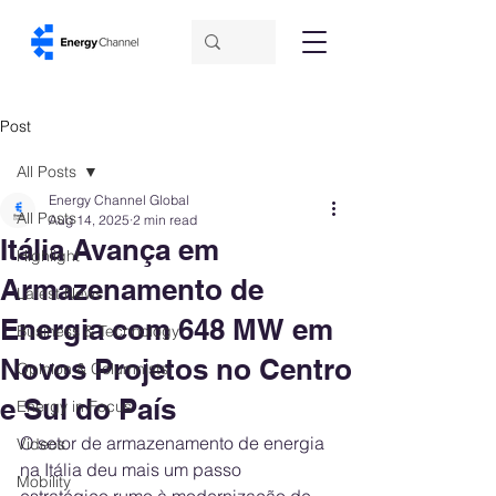
Post
All Posts
Energy Channel Global
All Posts
Aug 14, 2025
2 min read
Itália Avança em
Highlight
Armazenamento de
Latest News
Energia com 648 MW em
Business & Technology
Novos Projetos no Centro
Opinion & Columnists
e Sul do País
Energy in Focus
O setor de armazenamento de energia 
Videos
na Itália deu mais um passo 
Mobility