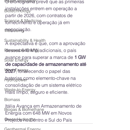
Health Innovation
O cronograma prevê que as primeiras 
instalações entrem em operação a 
Biotechnology
partir de 2026, com contratos de 
Science & Medicine
fornecimento e operação já em 
negociação.
Well-being
Sustainability & Health
A expectativa é que, com a aprovação 
desses 648 MW adicionais, o país 
Renewable Energy
avance para superar a marca de 
1 GW 
Solar Energy
de capacidade de armazenamento até 
Wind Energy
2027
, fortalecendo o papel das 
baterias como elemento-chave na 
Hydropower
consolidação de um sistema elétrico 
Waste-to-Energy
mais limpo, seguro e eficiente.
Biomass
Itália Avança em Armazenamento de 
Biogas & Biomethane
Energia com 648 MW em Novos 
Green Hydrogen
Projetos no Centro e Sul do País
Geothermal Energy