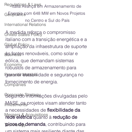
Regulations & Laws
Itália Avança em Armazenamento de 
Energia com 648 MW em Novos Projetos 
Geopolitics
no Centro e Sul do País
International Relations
A medida reforça o compromisso 
United States Policy
italiano com a transição energética e a 
Global Policy
ampliação da infraestrutura de suporte 
às fontes renováveis, como solar e 
Business
eólica, que demandam sistemas 
Economy
robustos de armazenamento para 
garantir estabilidade e segurança no 
Financial Markets
fornecimento de energia.
Companies
Corporate Strategy
Segundo informações divulgadas pelo 
MASE, os projetos visam atender tanto 
Investments
a necessidades de 
flexibilidade da 
Mergers & Acquisitions
rede elétrica
 quanto à 
redução de 
picos de demanda
, contribuindo para 
Technology
um sistema mais resiliente diante das 