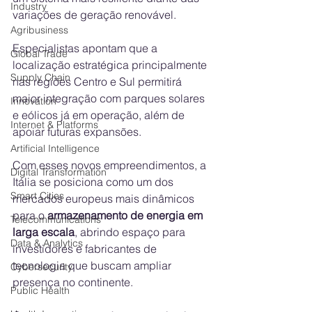
Industry
variações de geração renovável.
Agribusiness
Especialistas apontam que a 
Global Trade
localização estratégica principalmente 
Supply Chain
nas regiões Centro e Sul permitirá 
maior integração com parques solares 
Innovation
e eólicos já em operação, além de 
Internet & Platforms
apoiar futuras expansões.
Artificial Intelligence
Com esses novos empreendimentos, a 
Digital Transformation
Itália se posiciona como um dos 
Smart Cities
mercados europeus mais dinâmicos 
para o 
armazenamento de energia em 
Telecommunications
larga escala
, abrindo espaço para 
Data & Analytics
investidores e fabricantes de 
tecnologia que buscam ampliar 
Cybersecurity
presença no continente.
Public Health