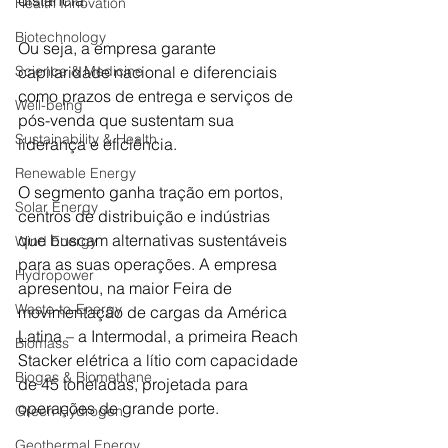
Health Innovation
Biotechnology
Ou seja, a empresa garante 
capilaridade nacional e diferenciais 
Science & Medicine
como prazos de entrega e serviços de 
Well-being
pós-venda que sustentam sua 
Sustainability & Health
liderança e eficiência.
Renewable Energy
O segmento ganha tração em portos, 
Solar Energy
centros de distribuição e indústrias 
que buscam alternativas sustentáveis 
Wind Energy
para as suas operações. A empresa 
Hydropower
apresentou, na maior Feira de 
Waste-to-Energy
movimentação de cargas da América 
Latina – a Intermodal, a primeira Reach 
Biomass
Stacker elétrica a lítio com capacidade 
Biogas & Biomethane
de 45 toneladas, projetada para 
operações de grande porte. 
Green Hydrogen
Geothermal Energy