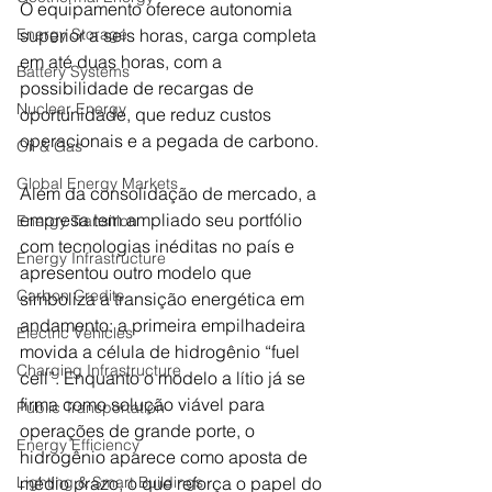
O equipamento oferece autonomia 
superior a seis horas, carga completa 
Energy Storage
em até duas horas, com a 
Battery Systems
possibilidade de recargas de 
Nuclear Energy
oportunidade, que reduz custos 
operacionais e a pegada de carbono.
Oil & Gas
Global Energy Markets
Além da consolidação de mercado, a 
empresa tem ampliado seu portfólio 
Energy Transition
com tecnologias inéditas no país e 
Energy Infrastructure
apresentou outro modelo que 
Carbon Credits
simboliza a transição energética em 
andamento: a primeira empilhadeira 
Electric Vehicles
movida a célula de hidrogênio “fuel 
Charging Infrastructure
cell”. Enquanto o modelo a lítio já se 
firma como solução viável para 
Public Transportation
operações de grande porte, o 
Energy Efficiency
hidrogênio aparece como aposta de 
médio prazo, o que reforça o papel do 
Lighting & Smart Buildings