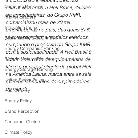
a combustão e rebocadores, nos 
Company Rankings
últimos três anos, a Heli Brasil, divisão 
de empilhadeiras, do Grupo KMR, 
Market Leaders
comercializou mais de 20 mil 
Innovation Index
empilhadeiras no país, das quais 67% 
já correspondem a modelos elétricos, 
Sustainability & ESG Index
cumprindo o propósito do Grupo KMR 
Energy Companies Ranking
com a sustentabilidade. A Heli Brasil é 
Electric Mobility Ranking
líder no mercado de equipamentos de 
lítio e a principal cliente da global Heli 
Energy Storage Ranking
na América Latina, marca entre as sete 
United States Policy
maiores fabricantes de empilhadeiras 
do mundo.
Public Policy
Energy Policy
Brand Perception
Consumer Choice
Climate Policy