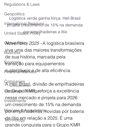
Regulations & Laws
Geopolitics
Logística verde ganha força: Heli Brasil 
International Relations
projeta crescimento de 15% na demanda 
por empilhadeiras a lítio
United States Policy
Novembro, 2025 - 
A logística brasileira 
Global Policy
vive uma das maiores transformações 
Business
de sua história, marcada pela 
Economy
transição para equipamentos 
sustentáveis e de alta eficiência. 
Financial Markets
Companies
A 
Heli Brasil
, divisão de empilhadeiras 
do Grupo KMR, reforça a excelência 
Corporate Strategy
nesse mercado e projeta para 2026 
Investments
um crescimento de 15% na demanda 
Mergers & Acquisitions
por empilhadeiras movidas por bateria 
de lítio em relação a 2025. É uma 
Technology
grande conquista para o Grupo KMR 