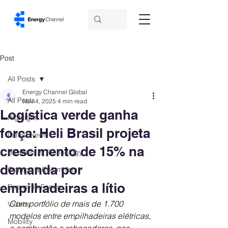
Post
All Posts
Energy Channel Global
All Posts
Nov 4, 2025
4 min read
Logística verde ganha
Highlight
força: Heli Brasil projeta
Latest News
crescimento de 15% na
Business & Technology
demanda por
Opinion & Columnists
empilhadeiras a lítio
Energy in Focus
Com portfólio de mais de 1.700 
Videos
modelos entre empilhadeiras elétricas, 
Mobility