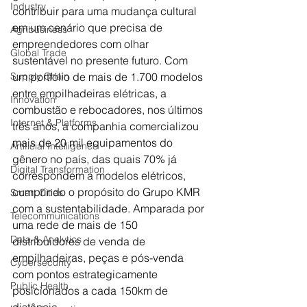
Industry
contribuir para uma mudança cultural 
em um cenário que precisa de 
Agribusiness
empreendedores com olhar 
Global Trade
sustentável no presente futuro. Com 
um portfólio de mais de 1.700 modelos 
Supply Chain
entre empilhadeiras elétricas, a 
Innovation
combustão e rebocadores, nos últimos 
Internet & Platforms
três anos, a companhia comercializou 
mais de 20 mil equipamentos do 
Artificial Intelligence
gênero no país, das quais 70% já 
Digital Transformation
correspondem a modelos elétricos, 
cumprindo o propósito do Grupo KMR 
Smart Cities
com a sustentabilidade. Amparada por 
Telecommunications
uma rede de mais de 150 
Data & Analytics
distribuidores de venda de 
empilhadeiras, peças e pós-venda 
Cybersecurity
com pontos estrategicamente 
Public Health
posicionados a cada 150km de 
distância. 