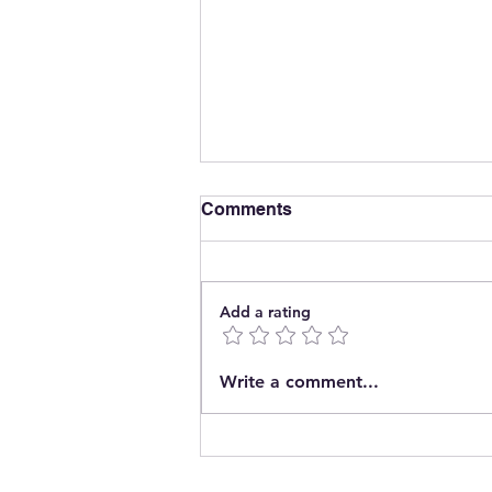
Comments
Add a rating
The End of Energy
Write a comment...
Concentration?