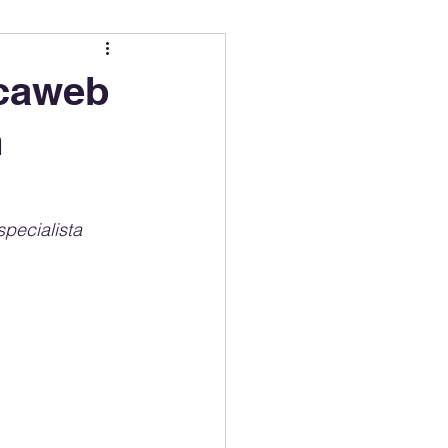
ing
Electric Mobility Ranking
ocaweb
m
er Choice
Climate Policy
ss
Economy
pecialista 