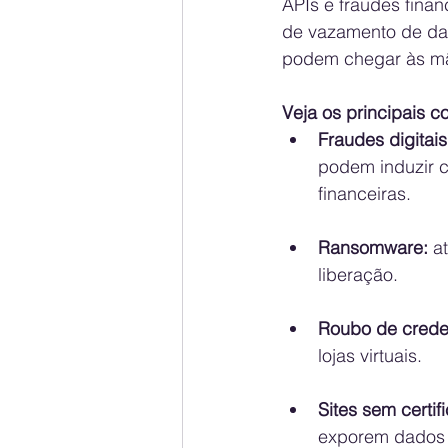
APIs e fraudes finan
de vazamento de dad
podem chegar às mão
Veja os principais c
Fraudes digitais
podem induzir 
financeiras.
Ransomware:
 a
liberação.
Roubo de crede
lojas virtuais.
Sites sem certi
exporem dados s