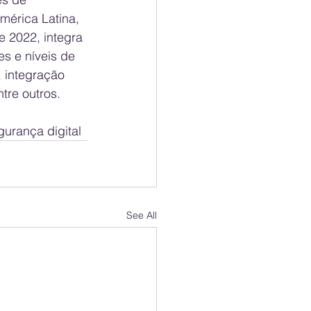
érica Latina, 
 2022, integra 
s e níveis de 
 integração 
tre outros.
urança digital
See All