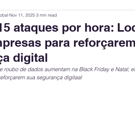
obal
Nov 11, 2025
3 min read
Innovation Index
Sustainability & ESG Index
Energy Companies Rank
15 ataques por hora: L
mpresas para reforçare
 Policy
Public Policy
Energy Policy
Brand Perception
Consum
a digital
International Relations
United States Policy
Global Policy
Busine
 e roubo de dados aumentam na Black Friday e Natal; es
reforçarem sua segurança digitaal
Corporate Strategy