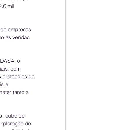
,6 mil 
 de empresas, 
mo as vendas 
  
 LWSA, o 
ais, com 
s protocolos de 
is e 
eter tanto a 
o roubo de  
exploração de 