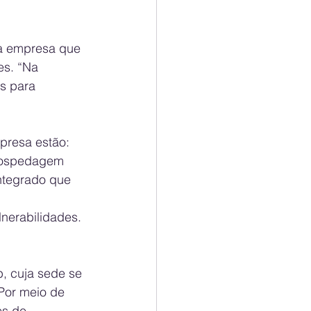
a empresa que 
s. “Na  
s para 
presa estão: 
 hospedagem 
ntegrado que 
nerabilidades. 
, cuja sede se 
Por meio de 
es de 