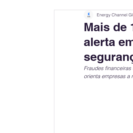
Energy Channel Gl
Company Rankings
Market Leaders
Mais de 
alerta e
Energy Storage Ranking
United States
seguranç
Regulations & Laws
Geopolitics
Fraudes financeiras
orienta empresas a 
Financial Markets
Companies