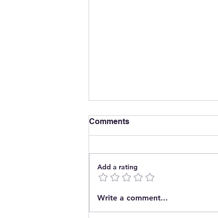
Comments
Add a rating
The End of Energy
Write a comment...
Concentration?