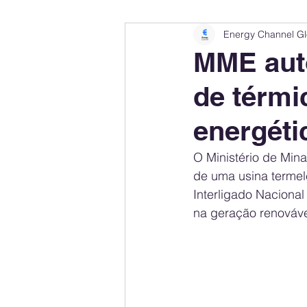
Energy Channel Gl
Company Rankings
Market Leaders
MME auto
de térmi
Energy Storage Ranking
United States
energéti
Regulations & Laws
Geopolitics
O Ministério de Min
de uma usina termelé
Interligado Naciona
Financial Markets
Companies
na geração renováve