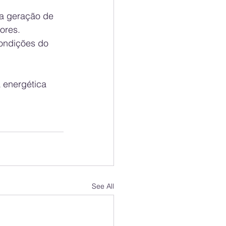
 a geração de 
ores.
ondições do 
 energética 
See All