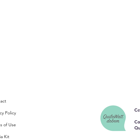
act
Ce
cy Policy
Co
s of Use
Qu
a Kit