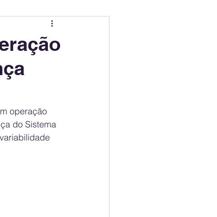
ing
Electric Mobility Ranking
peração
nça
er Choice
Climate Policy
ss
Economy
em operação 
nça do Sistema 
ariabilidade 