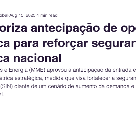
obal
Aug 15, 2025
1 min read
Innovation Index
Sustainability & ESG Index
Energy Companies Rank
riza antecipação de o
ca para reforçar segura
 Policy
Public Policy
Energy Policy
Brand Perception
Consum
ca nacional
International Relations
United States Policy
Global Policy
Busine
as e Energia (MME) aprovou a antecipação da entrada 
trica estratégica, medida que visa fortalecer a segura
l (SIN) diante de um cenário de aumento da demanda e v
Corporate Strategy
l.