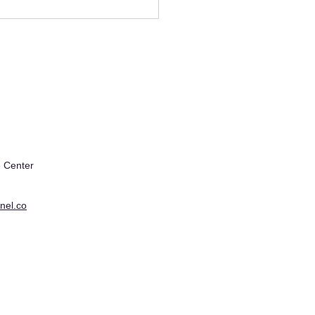
il
 Center
nel.co