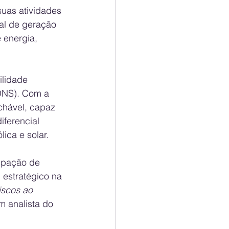
suas atividades 
al de geração 
 energia, 
ilidade 
(ONS). Com a 
chável, capaz 
ferencial 
ica e solar.
ipação de 
estratégico na 
iscos ao 
m analista do 