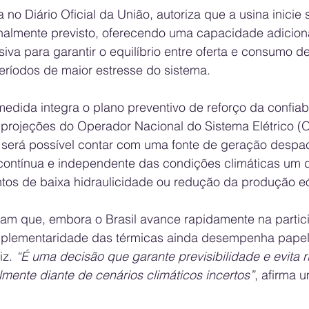
 no Diário Oficial da União, autoriza que a usina inicie 
inalmente previsto, oferecendo uma capacidade adicion
iva para garantir o equilíbrio entre oferta e consumo de
ríodos de maior estresse do sistema.
dida integra o plano preventivo de reforço da confiab
às projeções do Operador Nacional do Sistema Elétrico 
 será possível contar com uma fonte de geração despa
contínua e independente das condições climáticas um di
os de baixa hidraulicidade ou redução da produção eól
cam que, embora o Brasil avance rapidamente na partic
mplementaridade das térmicas ainda desempenha papel 
z. 
“É uma decisão que garante previsibilidade e evita r
mente diante de cenários climáticos incertos”
, afirma u