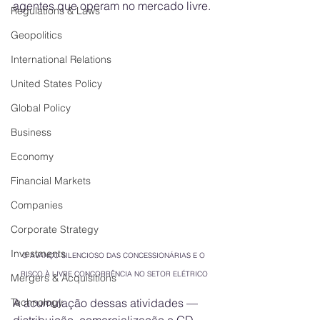
agentes que operam no mercado livre.
Regulations & Laws
Geopolitics
International Relations
United States Policy
Global Policy
Business
Economy
Financial Markets
Companies
Corporate Strategy
Investments
O AVANÇO SILENCIOSO DAS CONCESSIONÁRIAS E O 
RISCO À LIVRE CONCORRÊNCIA NO SETOR ELÉTRICO
Mergers & Acquisitions
A acumulação dessas atividades — 
Technology
distribuição, comercialização e GD — 