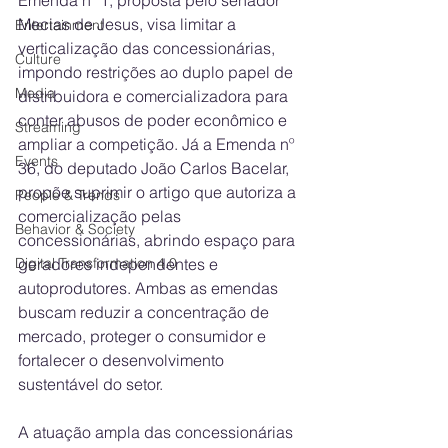
Mecias de Jesus, visa limitar a 
Entertainment
verticalização das concessionárias, 
Culture
impondo restrições ao duplo papel de 
Media
distribuidora e comercializadora para 
conter abusos de poder econômico e 
Streaming
ampliar a competição. Já a Emenda nº 
Events
36, do deputado João Carlos Bacelar, 
propõe suprimir o artigo que autoriza a 
People & Trends
comercialização pelas 
Behavior & Society
concessionárias, abrindo espaço para 
geradores independentes e 
Digital Transformation 4.0
autoprodutores. Ambas as emendas 
buscam reduzir a concentração de 
mercado, proteger o consumidor e 
fortalecer o desenvolvimento 
sustentável do setor.
A atuação ampla das concessionárias 