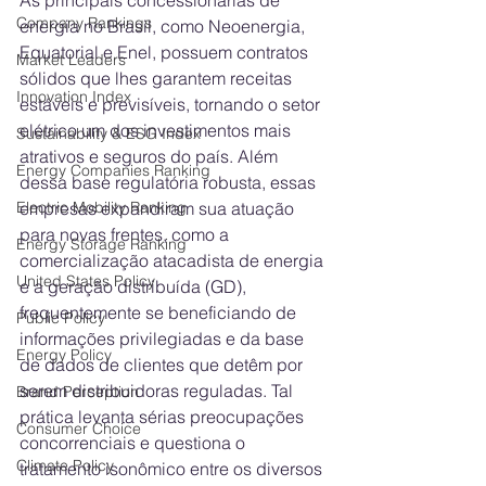
As principais concessionárias de 
Company Rankings
energia no Brasil, como Neoenergia, 
Equatorial e Enel, possuem contratos 
Market Leaders
sólidos que lhes garantem receitas 
Innovation Index
estáveis e previsíveis, tornando o setor 
elétrico um dos investimentos mais 
Sustainability & ESG Index
atrativos e seguros do país. Além 
Energy Companies Ranking
dessa base regulatória robusta, essas 
Electric Mobility Ranking
empresas expandiram sua atuação 
para novas frentes, como a 
Energy Storage Ranking
comercialização atacadista de energia 
United States Policy
e a geração distribuída (GD), 
frequentemente se beneficiando de 
Public Policy
informações privilegiadas e da base 
Energy Policy
de dados de clientes que detêm por 
serem distribuidoras reguladas. Tal 
Brand Perception
prática levanta sérias preocupações 
Consumer Choice
concorrenciais e questiona o 
Climate Policy
tratamento isonômico entre os diversos 