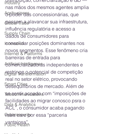
Industry
nas mãos dos mesmos agentes amplia 
Agribusiness
o poder das concessionárias, que 
passam a alavancar sua infraestrutura, 
Global Trade
influência regulatória e acesso a 
Supply Chain
dados de consumidores para 
consolidar posições dominantes nos 
Innovation
novos segmentos. Esse fenômeno cria 
Internet & Platforms
barreiras de entrada para 
Artificial Intelligence
comercializadoras independentes e 
restringe o potencial de competição 
Digital Transformation
real no setor elétrico, provocando 
Smart Cities
desequilíbrios de mercado. Além de 
se sentir acoado com “imposições de 
Telecommunications
facilidades ao migrar conosco psra o 
Data & Analytics
ACL”, o consumidor acaba pagando 
mais caro por essa “parceria 
Cybersecurity
vantajosa”.
Public Health