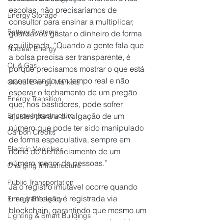
escolas, não precisaríamos de 
Energy Storage
consultor para ensinar a multiplicar, 
Battery Systems
guardar ou gastar o dinheiro de forma 
equilibrada. “Quando a gente fala que 
Nuclear Energy
a bolsa precisa ser transparente, é 
Oil & Gas
porque precisamos mostrar o que está 
acontecendo em tempo real e não 
Global Energy Markets
esperar o fechamento de um pregão 
Energy Transition
que, nos bastidores, pode sofrer 
ajustes para a divulgação de um 
Energy Infrastructure
número que pode ter sido manipulado 
Carbon Credits
de forma especulativa, sempre em 
Electric Vehicles
nome do beneficiamento de um 
número menor de pessoas.”
Charging Infrastructure
Public Transportation
Já o registro imutável ocorre quando 
uma transação é registrada via 
Energy Efficiency
blockchain, garantindo que mesmo um 
Lighting & Smart Buildings