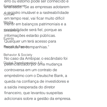
erro ou estorno pode ser conhecido e 
Entertainment
analisado. “Se as empresas adotarem 
o registro imutável e a rastreabilidade 
Culture
em tempo real, vai ficar muito difícil 
Media
mentir em balanços patrimoniais e a 
contabilidade será fiel, porque as 
Streaming
informações estarão públicas. 
Events
Qualquer um terá acesso para 
fiscalizar as companhias.”
People & Trends
Behavior & Society
No caso da Ambipar, o escândalo foi 
Digital Transformation 4.0
potencializado por uma mudança 
controversa em um contrato de 
empréstimo com o Deutsche Bank, a 
queda na confiança de investidores e 
a saída inesperada do diretor 
financeiro, que levantou suspeitas 
adicionais sobre a gestão da empresa. 