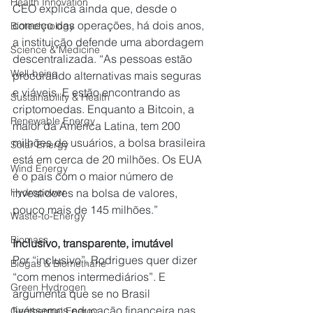
Health Innovation
CEO explica ainda que, desde o 
começo das operações, há dois anos, 
Biotechnology
a instituição defende uma abordagem 
Science & Medicine
descentralizada. “As pessoas estão 
Well-being
procurando alternativas mais seguras 
e viáveis. E estão encontrando as 
Sustainability & Health
criptomoedas. Enquanto a Bitcoin, a 
Renewable Energy
maior da América Latina, tem 200 
milhões de usuários, a bolsa brasileira 
Solar Energy
está em cerca de 20 milhões. Os EUA 
Wind Energy
é o país com o maior número de 
investidores na bolsa de valores, 
Hydropower
pouco mais de 145 milhões.”
Waste-to-Energy
Biomass
Inclusivo, transparente, imutável
Por “inclusivo”, Rodrigues quer dizer 
Biogas & Biomethane
“com menos intermediários”. E 
Green Hydrogen
argumenta que se no Brasil 
tivéssemos educação financeira nas 
Geothermal Energy