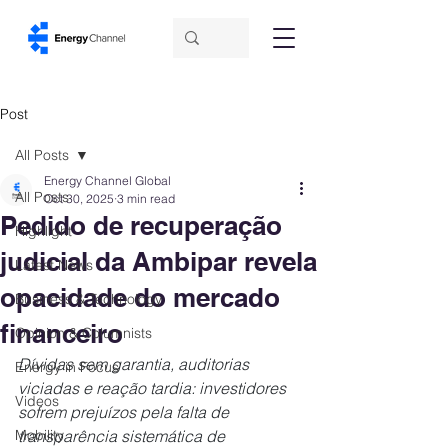
Post
All Posts
Energy Channel Global
All Posts
Oct 30, 2025
3 min read
Pedido de recuperação
Highlight
judicial da Ambipar revela
Latest News
opacidade do mercado
Business & Technology
financeiro
Opinion & Columnists
Dívidas sem garantia, auditorias 
Energy in Focus
viciadas e reação tardia: investidores 
Videos
sofrem prejuízos pela falta de 
Mobility
transparência sistemática de 