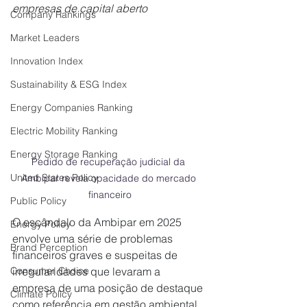
empresas de capital aberto
Company Rankings
Market Leaders
Innovation Index
Sustainability & ESG Index
Energy Companies Ranking
Electric Mobility Ranking
Energy Storage Ranking
Pedido de recuperação judicial da 
United States Policy
Ambipar revela opacidade do mercado 
financeiro
Public Policy
O escândalo da Ambipar em 2025 
Energy Policy
envolve uma série de problemas 
Brand Perception
financeiros graves e suspeitas de 
irregularidades que levaram a 
Consumer Choice
empresa de uma posição de destaque 
Climate Policy
como referência em gestão ambiental 