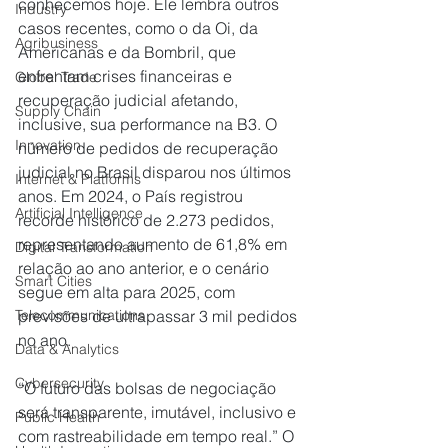
conhecemos hoje. Ele lembra outros 
Industry
casos recentes, como o da Oi, da 
Agribusiness
Americanas e da Bombril, que 
enfrentam crises financeiras e 
Global Trade
recuperação judicial afetando, 
Supply Chain
inclusive, sua performance na B3. O 
Innovation
número de pedidos de recuperação 
judicial no Brasil disparou nos últimos 
Internet & Platforms
anos. Em 2024, o País registrou 
Artificial Intelligence
recorde histórico de 2.273 pedidos, 
representando aumento de 61,8% em 
Digital Transformation
relação ao ano anterior, e o cenário 
Smart Cities
segue em alta para 2025, com 
previsões de ultrapassar 3 mil pedidos 
Telecommunications
no ano.
Data & Analytics
Cybersecurity
“O futuro das bolsas de negociação 
será transparente, imutável, inclusivo e 
Public Health
com rastreabilidade em tempo real.” O 