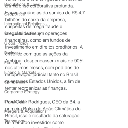
Regulations & Laws
a uma crise corporativa profunda. 
Houve denúncias do sumiço de R$ 4,7 
Geopolitics
bilhões do caixa da empresa, 
International Relations
suspeitas de mega fraude e 
irregularidades em operações 
United States Policy
financeiras, como em fundos de 
Global Policy
investimento em direitos creditórios. A 
Business
crise fez com que as ações da 
Ambipar despencassem mais de 90% 
Economy
nos últimos meses, com pedidos de 
Financial Markets
recuperação judicial tanto no Brasil 
quanto nos Estados Unidos, a fim de 
Companies
tentar reorganizar as finanças.
Corporate Strategy
Para Odair Rodrigues, CEO da B4, a 
Investments
primeira Bolsa de Ação Climática do 
Mergers & Acquisitions
Brasil, isso é resultado da saturação 
Technology
do mercado investidor como 