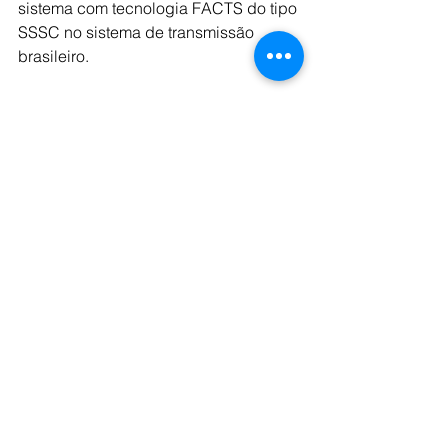
sistema com tecnologia FACTS do tipo 
SSSC no sistema de transmissão 
brasileiro.
Seu sistema elétrico é composto por 
mais de 31 mil km de circuitos, 
incluindo ativos próprios e controlados 
em conjunto, e 136 subestações 
próprias com tensão de até 550 kV. 
Tem como acionista controlador a 
empresa colombiana ISA, que detém 
35,82% do capital total. “Energia, Vida 
e Transição” são três palavras que 
definem a essência de sua estratégia 
que busca impulsionar a 
transformação para um futuro 
sustentável, com o compromisso de 
priorizar a vida em todas as suas 
formas e garantir uma transição 