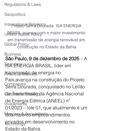
Regulations & Laws
Geopolitics
International Relations
Projeto Serra Dourada: ISA ENERGIA 
BRASIL avança com o maior investimento 
United States Policy
em transmissão de energia renovável em 
Global Policy
construção no Estado da Bahia
Business
São Paulo, 9 de dezembro de 2025
 – A 
Economy
ISA ENERGIA BRASIL, líder em 
transmissão de energia no 
Financial Markets
País,avança na construção do Projeto 
Companies
Serra Dourada, conquistado no Leilão 
de Transmissão da Agência Nacional 
Corporate Strategy
de Energia Elétrica (ANEEL) nº 
Investments
01/2023 – lote 01, que atualmente é um 
Mergers & Acquisitions
dos maiores empreendimentos 
privados em desenvolvimento no 
Technology
Estado da Bahia. 