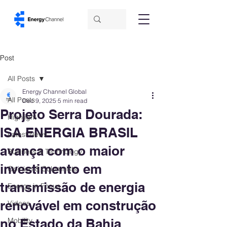
Post
All Posts
Energy Channel Global
All Posts
Dec 9, 2025
5 min read
Projeto Serra Dourada:
Highlight
ISA ENERGIA BRASIL
Latest News
avança com o maior
Business & Technology
investimento em
Opinion & Columnists
transmissão de energia
Energy in Focus
renovável em construção
Videos
no Estado da Bahia
Mobility