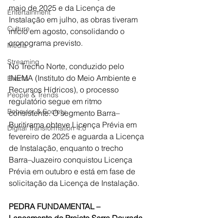
maio de 2025 e da Licença de 
Entertainment
Instalação em julho, as obras tiveram 
Culture
início em agosto, consolidando o 
cronograma previsto.
Media
Streaming
No Trecho Norte, conduzido pelo 
INEMA (Instituto do Meio Ambiente e 
Events
Recursos Hídricos), o processo 
People & Trends
regulatório segue em ritmo 
Behavior & Society
consistente. O segmento Barra–
Buritirama obteve Licença Prévia em 
Digital Transformation 4.0
fevereiro de 2025 e aguarda a Licença 
de Instalação, enquanto o trecho 
Barra–Juazeiro conquistou Licença 
Prévia em outubro e está em fase de 
solicitação da Licença de Instalação. 
PEDRA FUNDAMENTAL – 
Lançamento do Projeto Serra Dourada