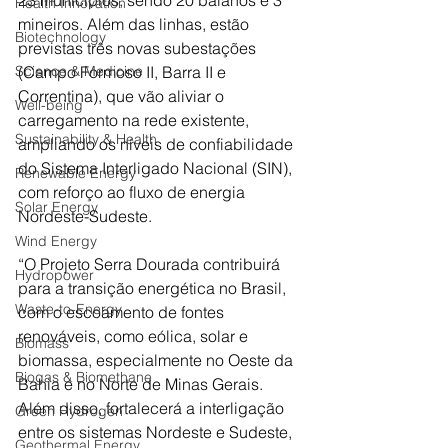
Health Innovation
mineiros. Além das linhas, estão 
Biotechnology
previstas três novas subestações 
(Campo Formoso II, Barra II e 
Science & Medicine
Correntina), que vão aliviar o 
Well-being
carregamento na rede existente, 
Sustainability & Health
ampliando os níveis de confiabilidade 
do Sistema Interligado Nacional (SIN), 
Renewable Energy
com reforço ao fluxo de energia 
Solar Energy
Nordeste-Sudeste.
Wind Energy
“O Projeto Serra Dourada contribuirá 
Hydropower
para a transição energética no Brasil, 
Waste-to-Energy
com o escoamento de fontes 
renováveis, como eólica, solar e 
Biomass
biomassa, especialmente no Oeste da 
Biogas & Biomethane
Bahia e no Norte de Minas Gerais. 
Além disso, fortalecerá a interligação 
Green Hydrogen
entre os sistemas Nordeste e Sudeste, 
Geothermal Energy