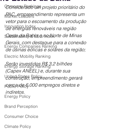
Company Rankings
Considerado um projeto prioritário do 
PAC, empreendimento representa um 
Market Leaders
vetor para o escoamento da produção 
Innovation Index
de energias renováveis na região 
Oeste da Bahia e no Norte de Minas 
Sustainability & ESG Index
Gerais, com destaque para a conexão 
Energy Companies Ranking
de usinas eólicas e solares da região;
Electric Mobility Ranking
Serão investidos R$ 3,2 bilhões 
Energy Storage Ranking
(Capex ANEEL) e, durante sua 
United States Policy
construção, empreendimento gerará 
cerca de 6.000 empregos diretos e 
Public Policy
indiretos.
Energy Policy
Brand Perception
Consumer Choice
Climate Policy