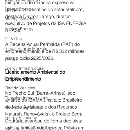
mitigando de maneira expressiva 
gargalos e desafios do setor elétrico”, 
Energy Storage
destaca Dayron Urrego, diretor-
Battery Systems
executivo de Projetos da ISA ENERGIA 
Nuclear Energy
BRASIL.
Oil & Gas
A Receita Anual Permitida (RAP) do 
Global Energy Markets
empreendimento é de R$ 322 milhões 
para o ciclo 2025/2026.
Energy Transition
Energy Infrastructure
Licenciamento Ambiental do 
Carbon Credits
Empreendimento
Electric Vehicles
No Trecho Sul (Barra–Arinos), sob 
Charging Infrastructure
análise do IBAMA (Instituto Brasileiro 
do Meio Ambiente e dos Recursos 
Public Transportation
Naturais Renováveis), o Projeto Serra 
Energy Efficiency
Dourada avançou de forma decisiva: 
após a emissão da Licença Prévia em 
Lighting & Smart Buildings