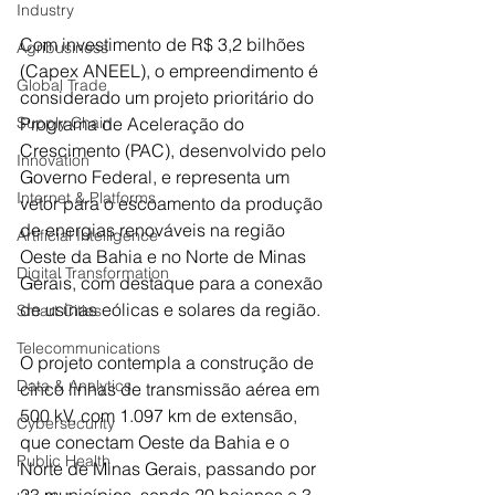
Industry
Com investimento de R$ 3,2 bilhões 
Agribusiness
(Capex ANEEL), o empreendimento é 
Global Trade
considerado um projeto prioritário do 
Programa de Aceleração do 
Supply Chain
Crescimento (PAC), desenvolvido pelo 
Innovation
Governo Federal, e representa um 
Internet & Platforms
vetor para o escoamento da produção 
de energias renováveis na região 
Artificial Intelligence
Oeste da Bahia e no Norte de Minas 
Digital Transformation
Gerais, com destaque para a conexão 
de usinas eólicas e solares da região. 
Smart Cities
Telecommunications
O projeto contempla a construção de 
Data & Analytics
cinco linhas de transmissão aérea em 
500 kV, com 1.097 km de extensão, 
Cybersecurity
que conectam Oeste da Bahia e o 
Public Health
Norte de Minas Gerais, passando por 
23 municípios, sendo 20 baianos e 3 