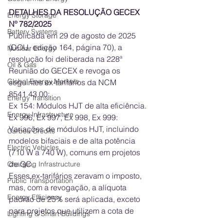
DETALHES DA RESOLUÇÃO GECEX 
Energy Storage
Nº 782/2025
Battery Systems
Publicada em 29 de agosto de 2025 
(DOU, edição 164, página 70), a 
Nuclear Energy
resolução foi deliberada na 228ª 
Oil & Gas
Reunião do GECEX e revoga os 
Global Energy Markets
seguintes ex-tarifários da NCM 
8541.43.00:
Energy Transition
Ex 154: Módulos HJT de alta eficiência.
Energy Infrastructure
Ex 996, Ex 997, Ex 998, Ex 999: 
Variações de módulos HJT, incluindo 
Carbon Credits
modelos bifaciais e de alta potência 
Electric Vehicles
(710 W a 740 W), comuns em projetos 
de GC.
Charging Infrastructure
Esses ex-tarifários zeravam o imposto, 
Public Transportation
mas, com a revogação, a alíquota 
Energy Efficiency
padrão de 25% será aplicada, exceto 
para projetos que utilizem a cota de 
Lighting & Smart Buildings