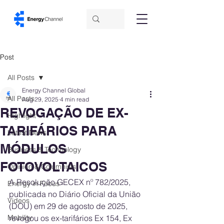
Post
All Posts
Energy Channel Global
All Posts
Aug 29, 2025
4 min read
REVOGAÇÃO DE EX-
Highlight
TARIFÁRIOS PARA
Latest News
MÓDULOS
Business & Technology
FOTOVOLTAICOS
Opinion & Columnists
A Resolução GECEX nº 782/2025, 
Energy in Focus
publicada no Diário Oficial da União 
Videos
(DOU) em 29 de agosto de 2025, 
Mobility
revogou os ex-tarifários Ex 154, Ex 