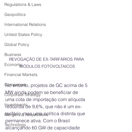
Regulations & Laws
Geopolitics
International Relations
United States Policy
Global Policy
Business
REVOGAÇÃO DE EX-TARIFÁRIOS PARA 
Economy
MÓDULOS FOTOVOLTAICOS
Financial Markets
Companies
No entanto, projetos de GC acima de 5 
MW ainda podem se beneficiar de 
Corporate Strategy
uma cota de importação com alíquota 
Investments
reduzida de 9,6%, que não é um ex-
tarifário, mas uma política distinta que 
Mergers & Acquisitions
permanece ativa. Com o Brasil 
Technology
alcançando 60 GW de capacidade 