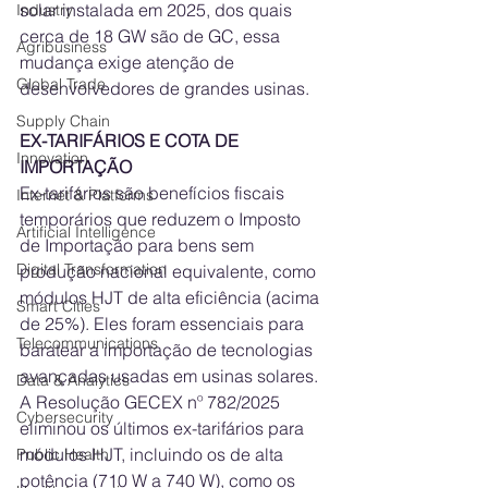
solar instalada em 2025, dos quais 
Industry
cerca de 18 GW são de GC, essa 
Agribusiness
mudança exige atenção de 
Global Trade
desenvolvedores de grandes usinas.
Supply Chain
EX-TARIFÁRIOS E COTA DE 
Innovation
IMPORTAÇÃO
Ex-tarifários são benefícios fiscais 
Internet & Platforms
temporários que reduzem o Imposto 
Artificial Intelligence
de Importação para bens sem 
Digital Transformation
produção nacional equivalente, como 
módulos HJT de alta eficiência (acima 
Smart Cities
de 25%). Eles foram essenciais para 
Telecommunications
baratear a importação de tecnologias 
avançadas usadas em usinas solares. 
Data & Analytics
A Resolução GECEX nº 782/2025 
Cybersecurity
eliminou os últimos ex-tarifários para 
módulos HJT, incluindo os de alta 
Public Health
potência (710 W a 740 W), como os 