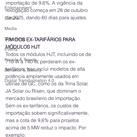
importação de 9,6%. A vigência da 
Entertainment
revogação começa em 28 de outubro 
de 2025, dando 60 dias para ajustes.
Culture
Media
Streaming
FIM DOS EX-TARIFÁRIOS PARA 
MÓDULOS HJT
Events
Todos os módulos HJT, incluindo os de 
People & Trends
710 W a 740 W, perderam os ex-
tarifários. Isso inclui modelos de alta 
Behavior & Society
potência amplamente usados em 
Digital Transformation 4.0
usinas de GC, como os da Trina Solar, 
JA Solar ou Risen, que dominam o 
mercado brasileiro de importação. 
Sem os ex-tarifários, os custos de 
importação sobem significativamente, 
mas a cota de 9,6% para projetos 
acima de 5 MW reduz o impacto. Por 
exemplo: