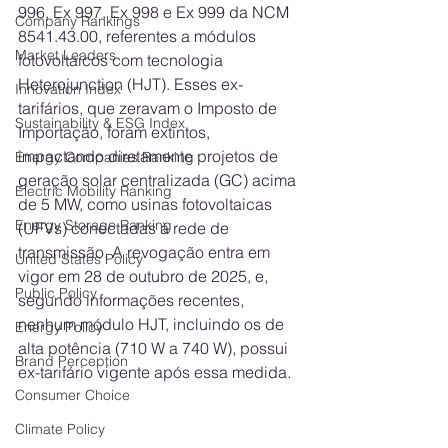
996, Ex 997, Ex 998 e Ex 999 da NCM 
Company Rankings
8541.43.00, referentes a módulos 
Market Leaders
fotovoltaicos com tecnologia 
Heterojunction (HJT). Esses ex-
Innovation Index
tarifários, que zeravam o Imposto de 
Sustainability & ESG Index
Importação, foram extintos, 
impactando diretamente projetos de 
Energy Companies Ranking
geração solar centralizada (GC) acima 
Electric Mobility Ranking
de 5 MW, como usinas fotovoltaicas 
Energy Storage Ranking
(UFVs) conectadas à rede de 
transmissão. A revogação entra em 
United States Policy
vigor em 28 de outubro de 2025, e, 
Public Policy
segundo informações recentes, 
nenhum módulo HJT, incluindo os de 
Energy Policy
alta potência (710 W a 740 W), possui 
Brand Perception
ex-tarifário vigente após essa medida.
Consumer Choice
Climate Policy