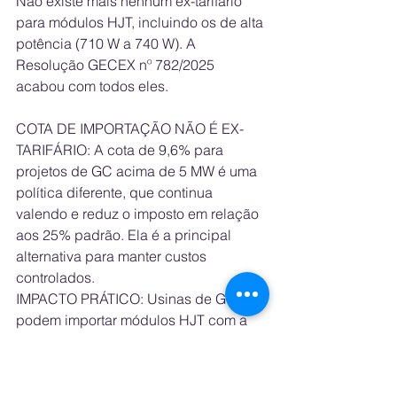
Não existe mais nenhum ex-tarifário 
para módulos HJT, incluindo os de alta 
potência (710 W a 740 W). A 
Resolução GECEX nº 782/2025 
acabou com todos eles.
COTA DE IMPORTAÇÃO NÃO É EX-
TARIFÁRIO: A cota de 9,6% para 
projetos de GC acima de 5 MW é uma 
política diferente, que continua 
valendo e reduz o imposto em relação 
aos 25% padrão. Ela é a principal 
alternativa para manter custos 
controlados.
IMPACTO PRÁTICO: Usinas de GC 
podem importar módulos HJT com a 
cota de 9,6%, mas sem os ex-tarifários, 
o custo será um pouco mais alto do 
que com isenção total.