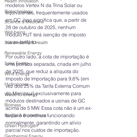
Health Innovation
modelos Vertex N da Trina Solar ou 
Biotechnology
equivalentes, frequentemente usados 
em GC. Isso significa que, a partir de 
Science & Medicine
28 de outubro de 2025, nenhum 
Well-being
módulo HJT terá isenção de imposto 
via ex-tarifário.
Sustainability & Health
Renewable Energy
Por outro lado, a cota de importação é 
Solar Energy
uma política separada, criada em julho 
de 2025, que reduz a alíquota do 
Wind Energy
Imposto de Importação para 9,6% (em 
Hydropower
vez dos 25% da Tarifa Externa Comum 
do Mercosul) exclusivamente para 
Waste-to-Energy
módulos destinados a usinas de GC 
Biomass
acima de 5 MW. Essa cota não é um ex-
tarifário e continua funcionando 
Biogas & Biomethane
normalmente, garantindo um alívio 
Green Hydrogen
parcial nos custos de importação.
Geothermal Energy