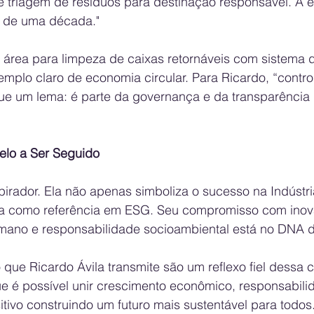
e triagem de resíduos para destinação responsável. A 
is de uma década."
área para limpeza de caixas retornáveis com sistema de
plo claro de economia circular. Para Ricardo, “control
que um lema: é parte da governança e da transparência 
lo a Ser Seguido
nspirador. Ela não apenas simboliza o sucesso na Indústr
a como referência em ESG. Seu compromisso com inov
mano e responsabilidade socioambiental está no DNA 
 que Ricardo Ávila transmite são um reflexo fiel dessa c
ue é possível unir crescimento econômico, responsabili
itivo construindo um futuro mais sustentável para todos