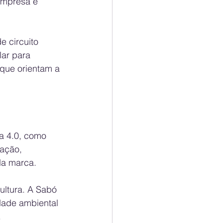
empresa é 
 circuito 
ar para 
que orientam a 
ia 4.0, como 
ação, 
da marca.
ultura. A Sabó 
dade ambiental 
.