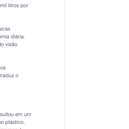
l litros por 
icas 
ia diária. 
o visão 
os 
traduz o 
esultou em um 
 plástico, 