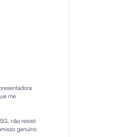
apresentadora 
que me 
G, não resisti 
omisso genuíno 