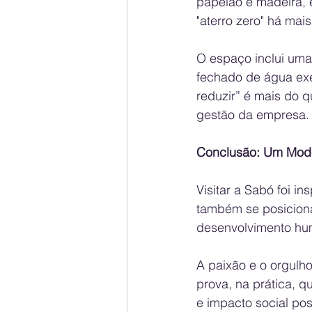
papelão e madeira, 
"aterro zero" há ma
O espaço inclui uma 
fechado de água exem
reduzir” é mais do 
gestão da empresa.
Conclusão: Um Mode
Visitar a Sabó foi i
também se posicion
desenvolvimento hu
A paixão e o orgulho
prova, na prática, q
e impacto social pos