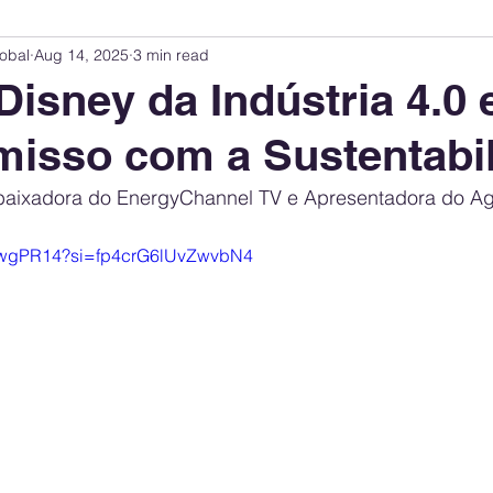
obal
Aug 14, 2025
3 min read
Innovation Index
Sustainability & ESG Index
Energy Companies Rank
Disney da Indústria 4.0 
isso com a Sustentabi
 Policy
Public Policy
Energy Policy
Brand Perception
Consum
mbaixadora do EnergyChannel TV e Apresentadora do A
International Relations
United States Policy
Global Policy
Busine
ekwgPR14?si=fp4crG6lUvZwvbN4
Corporate Strategy