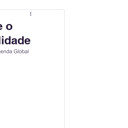
ing
Electric Mobility Ranking
e o
lidade
er Choice
Climate Policy
genda Global
ss
Economy