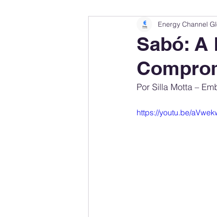
Energy Channel Gl
Company Rankings
Market Leaders
Sabó: A 
Comprom
Energy Storage Ranking
United States
Por Silla Motta – E
Regulations & Laws
Geopolitics
https://youtu.be/aVw
Financial Markets
Companies