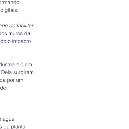
formando 
igitais.
e de facilitar 
 dos muros da 
do o impacto 
ústria 4.0 em 
 Dela surgiram 
ida por um 
ade.
e água 
s da planta 