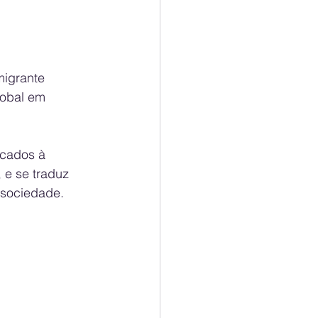
migrante 
lobal em 
icados à 
 e se traduz 
 sociedade.