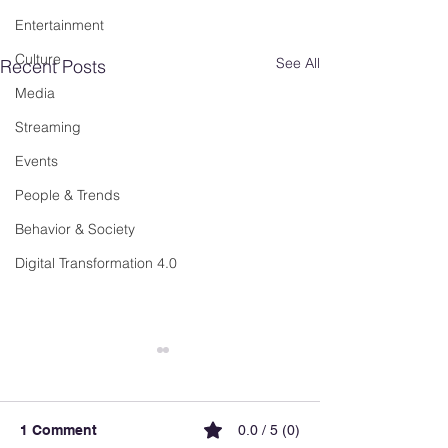
Entertainment
Culture
See All
Recent Posts
Media
Streaming
Events
People & Trends
Behavior & Society
Digital Transformation 4.0
1 Comment
0.0 / 5 (0)