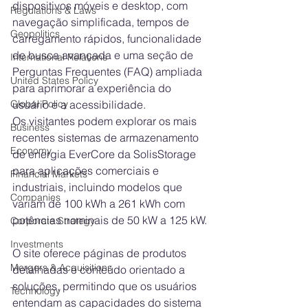
dispositivos móveis e desktop, com 
Regulations & Laws
navegação simplificada, tempos de 
Geopolitics
carregamento rápidos, funcionalidade 
de busca avançada e uma seção de 
International Relations
Perguntas Frequentes (FAQ) ampliada 
United States Policy
para aprimorar a experiência do 
usuário e a acessibilidade.
Global Policy
Os visitantes podem explorar os mais 
Business
recentes sistemas de armazenamento 
Economy
de energia EverCore da SolisStorage 
para aplicações comerciais e 
Financial Markets
industriais, incluindo modelos que 
Companies
variam de 100 kWh a 261 kWh com 
potências nominais de 50 kW a 125 kW.
Corporate Strategy
Investments
O site oferece páginas de produtos 
Mergers & Acquisitions
detalhadas e conteúdo orientado a 
soluções, permitindo que os usuários 
Technology
entendam as capacidades do sistema 