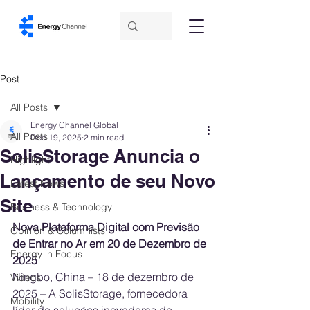
Post
All Posts
Energy Channel Global
All Posts
Dec 19, 2025
2 min read
SolisStorage Anuncia o
Highlight
Lançamento de seu Novo
Latest News
Site
Business & Technology
Nova Plataforma Digital com Previsão 
Opinion & Columnists
de Entrar no Ar em 20 de Dezembro de 
Energy in Focus
2025
Ningbo, China – 18 de dezembro de 
Videos
2025 – A SolisStorage, fornecedora 
Mobility