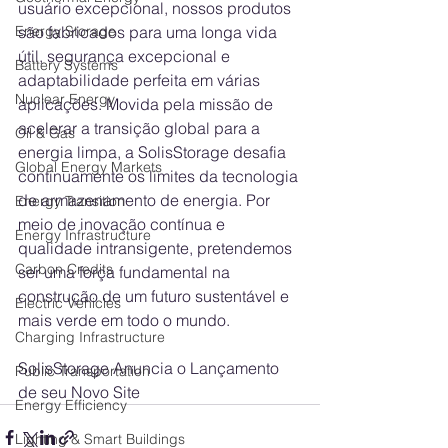
usuário excepcional, nossos produtos 
são fabricados para uma longa vida 
Energy Storage
útil, segurança excepcional e 
Battery Systems
adaptabilidade perfeita em várias 
Nuclear Energy
aplicações. Movida pela missão de 
acelerar a transição global para a 
Oil & Gas
energia limpa, a SolisStorage desafia 
Global Energy Markets
continuamente os limites da tecnologia 
de armazenamento de energia. Por 
Energy Transition
meio de inovação contínua e 
Energy Infrastructure
qualidade intransigente, pretendemos 
Carbon Credits
ser uma força fundamental na 
construção de um futuro sustentável e 
Electric Vehicles
mais verde em todo o mundo.
Charging Infrastructure
SolisStorage Anuncia o Lançamento 
Public Transportation
de seu Novo Site
Energy Efficiency
Lighting & Smart Buildings