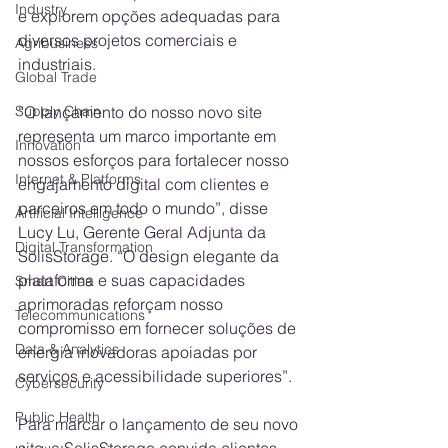
Industry
e explorem opções adequadas para 
diversos projetos comerciais e 
Agribusiness
industriais.
Global Trade
“O lançamento do nosso novo site 
Supply Chain
representa um marco importante em 
Innovation
nossos esforços para fortalecer nosso 
Internet & Platforms
engajamento digital com clientes e 
parceiros em todo o mundo”, disse 
Artificial Intelligence
Lucy Lu, Gerente Geral Adjunta da 
Digital Transformation
SolisStorage. “O design elegante da 
plataforma e suas capacidades 
Smart Cities
aprimoradas reforçam nosso 
Telecommunications
compromisso em fornecer soluções de 
Data & Analytics
energia inovadoras apoiadas por 
serviços e acessibilidade superiores”.
Cybersecurity
Public Health
Para marcar o lançamento de seu novo 
site, a SolisStorage convida clientes, 