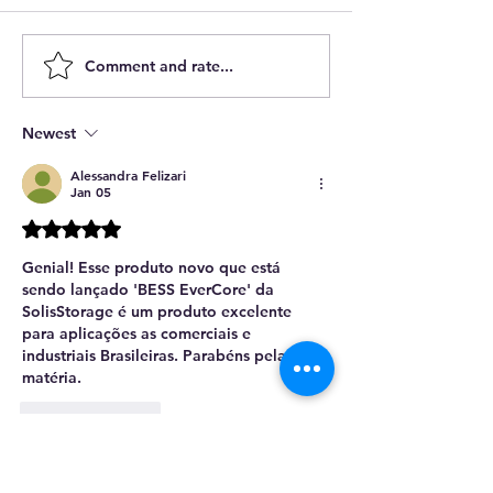
Comment and rate...
Luxembourg
FX Recharge ai
Accelerates E-Mobility
simplify EV cha
and Reveals the Future
and elevate use
Newest
of Intelligent Charging
experience in B
Infrastructure
Alessandra Felizari
Jan 05
Rated 5 out of 5 stars.
Genial! Esse produto novo que está 
sendo lançado 'BESS EverCore' da 
SolisStorage é um produto excelente 
para aplicações as comerciais e 
industriais Brasileiras. Parabéns pela 
matéria.
Like
Reply