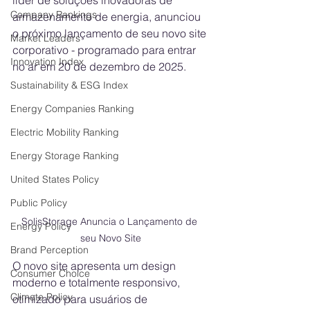
líder de soluções inovadoras de 
Company Rankings
armazenamento de energia, anunciou 
o próximo lançamento de seu novo site 
Market Leaders
corporativo - programado para entrar 
Innovation Index
no ar em 20 de dezembro de 2025.
Sustainability & ESG Index
Energy Companies Ranking
Electric Mobility Ranking
Energy Storage Ranking
United States Policy
Public Policy
SolisStorage Anuncia o Lançamento de 
Energy Policy
seu Novo Site
Brand Perception
O novo site apresenta um design 
Consumer Choice
moderno e totalmente responsivo, 
Climate Policy
otimizado para usuários de 