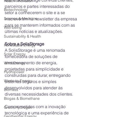
Health Innovation
parceiros e partes interessadas do 
Biotechnology
setor a conhecerem o site e a se 
inscreverem na newsletter da empresa 
Science & Medicine
para se manterem informados com as 
Well-being
últimas notícias e atualizações.
Sustainability & Health
Sobre a SolisStorage
Renewable Energy
A SolisStorage é uma renomada 
Solar Energy
fornecedora de soluções de 
armazenamento de energia, 
Wind Energy
projetadas para simplicidade e 
Hydropower
construídas para durar, entregando 
Waste-to-Energy
sistemas seguros e simples 
desenvolvidos para atender às 
Biomass
diversas necessidades dos clientes. 
Biogas & Biomethane
Comprometidos com a inovação 
Green Hydrogen
tecnológica e uma experiência de 
Geothermal Energy