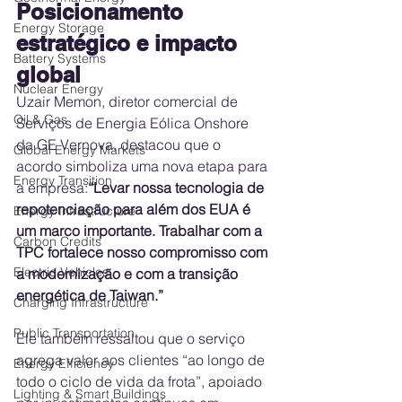
Posicionamento 
Energy Storage
estratégico e impacto 
Battery Systems
global
Nuclear Energy
Uzair Memon, diretor comercial de 
Oil & Gas
Serviços de Energia Eólica Onshore 
da GE Vernova, destacou que o 
Global Energy Markets
acordo simboliza uma nova etapa para 
Energy Transition
a empresa:
“Levar nossa tecnologia de 
repotenciação para além dos EUA é 
Energy Infrastructure
um marco importante. Trabalhar com a 
Carbon Credits
TPC fortalece nosso compromisso com 
Electric Vehicles
a modernização e com a transição 
energética de Taiwan.”
Charging Infrastructure
Public Transportation
Ele também ressaltou que o serviço 
agrega valor aos clientes “ao longo de 
Energy Efficiency
todo o ciclo de vida da frota”, apoiado 
Lighting & Smart Buildings