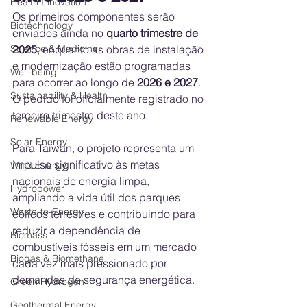
Health Innovation
Os primeiros componentes serão 
Biotechnology
enviados ainda no 
quarto trimestre de 
Science & Medicine
2025
, enquanto as obras de instalação 
e modernização estão programadas 
Well-being
para ocorrer ao longo de 
2026 e 2027
. 
Sustainability & Health
O pedido foi oficialmente registrado no 
terceiro trimestre deste ano.
Renewable Energy
Solar Energy
Para Taiwan, o projeto representa um 
impulso significativo às metas 
Wind Energy
nacionais de energia limpa, 
Hydropower
ampliando a vida útil dos parques 
Waste-to-Energy
eólicos terrestres e contribuindo para 
reduzir a dependência de 
Biomass
combustíveis fósseis em um mercado 
Biogas & Biomethane
cada vez mais pressionado por 
demandas de segurança energética.
Green Hydrogen
Geothermal Energy