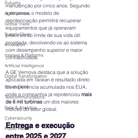
Industry
manutenção por cinco anos. Segundo 
a empresa, o modelo de 
Agribusiness
repotenciação permitirá recuperar 
Global Trade
equipamentos que já operavam 
Supply Chain
próximos ao limite de sua vida útil 
projetada, devolvendo-os ao sistema 
Innovation
com desempenho superior e maior 
Internet & Platforms
confiabilidade.
Artificial Intelligence
A GE Vernova destaca que a solução 
Digital Transformation
aplicada em Taiwan é resultado direto 
Smart Cities
da experiência acumulada nos EUA, 
onde a companhia já repotenciou 
mais 
Telecommunications
de 6 mil turbinas
 um dos maiores 
Data & Analytics
índices do setor global.
Cybersecurity
Entrega e execução 
Public Health
entre 2025 e 2027