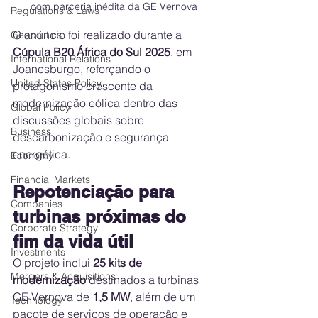
com parceria inédita da GE Vernova
Regulations & Laws
O anúncio foi realizado durante a 
Geopolitics
Cúpula B20 África do Sul 2025
, em 
International Relations
Joanesburgo, reforçando o 
United States Policy
protagonismo crescente da 
modernização eólica dentro das 
Global Policy
discussões globais sobre 
Business
descarbonização e segurança 
energética.
Economy
Financial Markets
Repotenciação para 
Companies
turbinas próximas do 
Corporate Strategy
fim da vida útil
Investments
O projeto inclui 
25 kits de 
Mergers & Acquisitions
modernização
 destinados a turbinas 
GE Vernova de 
1,5 MW
, além de um 
Technology
pacote de serviços de operação e 