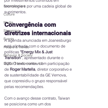
por investimentos contínuos em 
tecnologia e por uma cadeia global de 
Entertainment
suprimentos.
Culture
Media
Convergência com 
Streaming
diretrizes internacionais
Events
A agenda anunciada em Joanesburgo 
está alinhada com o documento de 
People & Trends
políticas 
“Energy Mix & Just 
Behavior & Society
Transition”
, apresentado durante o 
B20. O texto contou com participação 
Digital Transformation 4.0
de 
Roger Martella
, diretor corporativo e 
de sustentabilidade da GE Vernova, 
que copresidiu o grupo responsável 
pelas recomendações.
Com o avanço desse contrato, Taiwan 
se posiciona como um dos 