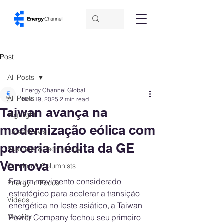
Post
All Posts
Energy Channel Global
All Posts
Nov 19, 2025
2 min read
Taiwan avança na
Highlight
modernização eólica com
Latest News
parceria inédita da GE
Business & Technology
Vernova
Opinion & Columnists
Em um movimento considerado 
Energy in Focus
estratégico para acelerar a transição 
Videos
energética no leste asiático, a Taiwan 
Mobility
Power Company fechou seu primeiro 