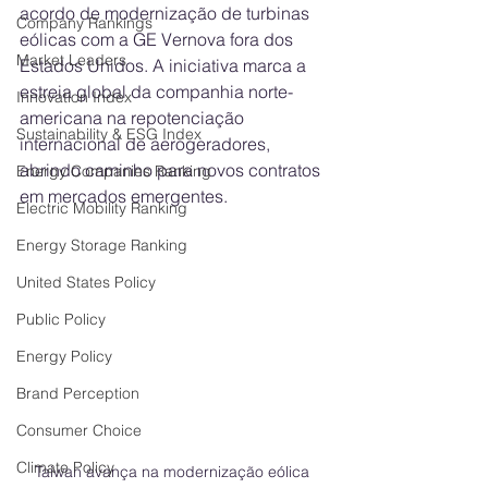
acordo de modernização de turbinas 
Company Rankings
eólicas com a GE Vernova fora dos 
Market Leaders
Estados Unidos. A iniciativa marca a 
estreia global da companhia norte-
Innovation Index
americana na repotenciação 
Sustainability & ESG Index
internacional de aerogeradores, 
abrindo caminho para novos contratos 
Energy Companies Ranking
em mercados emergentes.
Electric Mobility Ranking
Energy Storage Ranking
United States Policy
Public Policy
Energy Policy
Brand Perception
Consumer Choice
Climate Policy
Taiwan avança na modernização eólica 