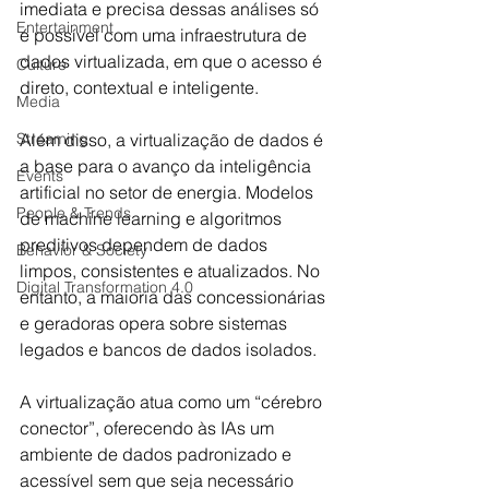
imediata e precisa dessas análises só 
Entertainment
é possível com uma infraestrutura de 
dados virtualizada, em que o acesso é 
Culture
direto, contextual e inteligente.
Media
Streaming
Além disso, a virtualização de dados é 
a base para o avanço da inteligência 
Events
artificial no setor de energia. Modelos 
People & Trends
de machine learning e algoritmos 
preditivos dependem de dados 
Behavior & Society
limpos, consistentes e atualizados. No 
Digital Transformation 4.0
entanto, a maioria das concessionárias 
e geradoras opera sobre sistemas 
legados e bancos de dados isolados. 
A virtualização atua como um “cérebro 
conector”, oferecendo às IAs um 
ambiente de dados padronizado e 
acessível sem que seja necessário 