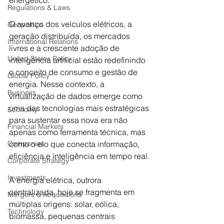
energético. 
Regulations & Laws
O avanço dos veículos elétricos, a 
Geopolitics
geração distribuída, os mercados 
International Relations
livres e a crescente adoção de 
United States Policy
inteligência artificial estão redefinindo 
o conceito de consumo e gestão de 
Global Policy
energia. Nesse contexto, a 
Business
virtualização de dados emerge como 
uma das tecnologias mais estratégicas 
Economy
para sustentar essa nova era não 
Financial Markets
apenas como ferramenta técnica, mas 
Companies
como o elo que conecta informação, 
eficiência e inteligência em tempo real.
Corporate Strategy
Investments
A energia elétrica, outrora 
centralizada, hoje se fragmenta em 
Mergers & Acquisitions
múltiplas origens: solar, eólica, 
Technology
biomassa, pequenas centrais 