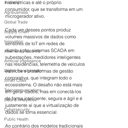
hidrelétricas e até o próprio 
Industry
consumidor, que se transforma em um 
Agribusiness
microgerador ativo. 
Global Trade
Cada um desses pontos produz 
Supply Chain
volumes massivos de dados como 
Innovation
sensores de IoT em redes de 
distribuição, sistemas SCADA em 
Internet & Platforms
subestações, medidores inteligentes 
Artificial Intelligence
nas residências, telemetria de veículos 
Digital Transformation
elétricos e plataformas de gestão 
corporativa, que integram todo o 
Smart Cities
ecossistema. O desafio não está mais 
Telecommunications
em gerar dados, mas em conectá-los 
de forma inteligente, segura e ágil e é 
Data & Analytics
justamente aí que a virtualização de 
Cybersecurity
dados se torna essencial.
Public Health
Ao contrário dos modelos tradicionais 