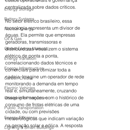
custos operacionais e governança 
centralizada sobre dados críticos.
Energy Storage
Battery Systems
No setor elétrico brasileiro, essa 
tecnologia representa um divisor de 
Nuclear Energy
águas. Ela permite que empresas 
Oil & Gas
geradoras, transmissoras e 
Global Energy Markets
distribuidoras visualizem o sistema 
elétrico de ponta a ponta, 
Energy Transition
correlacionando dados técnicos e 
Energy Infrastructure
comerciais para otimizar toda a 
cadeia. Imagine um operador de rede 
Carbon Credits
monitorando a demanda em tempo 
Electric Vehicles
real e, simultaneamente, cruzando 
essas informações com o histórico de 
Charging Infrastructure
consumo de frotas elétricas de uma 
Public Transportation
cidade, ou com previsões 
Energy Efficiency
meteorológicas que indicam variação 
na geração solar e eólica. A resposta 
Lighting & Smart Buildings