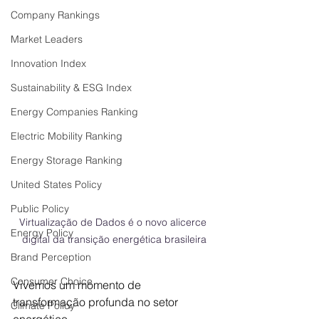
Company Rankings
Market Leaders
Innovation Index
Sustainability & ESG Index
Energy Companies Ranking
Electric Mobility Ranking
Energy Storage Ranking
United States Policy
Public Policy
Virtualização de Dados é o novo alicerce 
Energy Policy
digital da transição energética brasileira
Brand Perception
Consumer Choice
Vivemos um momento de 
transformação profunda no setor 
Climate Policy