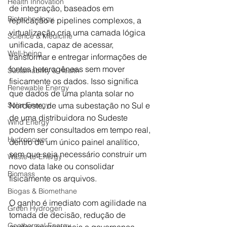
Health Innovation
de integração, baseados em 
Biotechnology
replicação e pipelines complexos, a 
virtualização cria uma camada lógica 
Science & Medicine
unificada, capaz de acessar, 
Well-being
transformar e entregar informações de 
fontes heterogêneas sem mover 
Sustainability & Health
fisicamente os dados. Isso significa 
Renewable Energy
que dados de uma planta solar no 
Solar Energy
Nordeste, de uma subestação no Sul e 
de uma distribuidora no Sudeste 
Wind Energy
podem ser consultados em tempo real, 
Hydropower
dentro de um único painel analítico, 
sem que seja necessário construir um 
Waste-to-Energy
novo data lake ou consolidar 
Biomass
fisicamente os arquivos. 
Biogas & Biomethane
O ganho é imediato com agilidade na 
Green Hydrogen
tomada de decisão, redução de 
Geothermal Energy