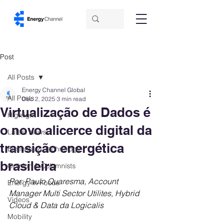
Post
All Posts
Energy Channel Global
All Posts
Dec 2, 2025
3 min read
Virtualização de Dados é
Highlight
o novo alicerce digital da
Latest News
transição energética
Business & Technology
brasileira
Opinion & Columnists
Por: Paulo Quaresma, Account 
Energy in Focus
Manager Multi Sector Utilites, Hybrid 
Videos
Cloud & Data da Logicalis
Mobility