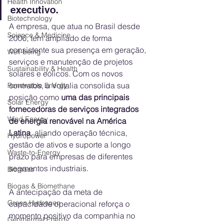
Health Innovation
executivo.
Biotechnology
A empresa, que atua no Brasil desde 
Science & Medicine
2006, tem ampliado de forma 
consistente sua presença em geração, 
Well-being
serviços e manutenção de projetos 
Sustainability & Health
solares e eólicos. Com os novos 
contratos, a Voltalia consolida sua 
Renewable Energy
posição como 
uma das principais 
Solar Energy
fornecedoras de serviços integrados 
Wind Energy
de energia renovável na América 
Latina
, aliando operação técnica, 
Hydropower
gestão de ativos e suporte a longo 
Waste-to-Energy
prazo para empresas de diferentes 
segmentos industriais.
Biomass
Biogas & Biomethane
A antecipação da meta de 
Green Hydrogen
capacidade operacional reforça o 
momento positivo da companhia no 
Geothermal Energy