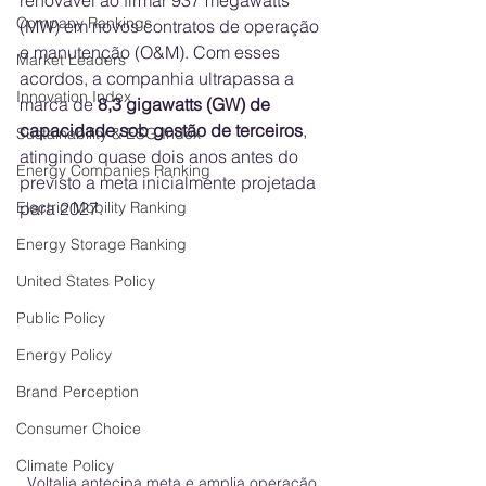
renovável ao firmar 937 megawatts 
Company Rankings
(MW) em novos contratos de operação 
e manutenção (O&M). Com esses 
Market Leaders
acordos, a companhia ultrapassa a 
Innovation Index
marca de 
8,3 gigawatts (GW) de 
capacidade sob gestão de terceiros
, 
Sustainability & ESG Index
atingindo quase dois anos antes do 
Energy Companies Ranking
previsto a meta inicialmente projetada 
Electric Mobility Ranking
para 2027.
Energy Storage Ranking
United States Policy
Public Policy
Energy Policy
Brand Perception
Consumer Choice
Climate Policy
Voltalia antecipa meta e amplia operação 