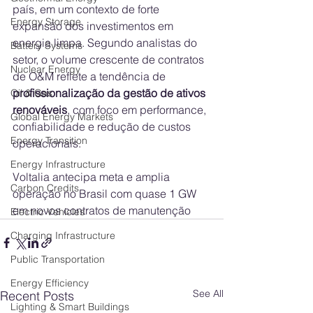
país, em um contexto de forte 
Energy Storage
expansão dos investimentos em 
energia limpa. Segundo analistas do 
Battery Systems
setor, o volume crescente de contratos 
Nuclear Energy
de O&M reflete a tendência de 
profissionalização da gestão de ativos 
Oil & Gas
renováveis
, com foco em performance, 
Global Energy Markets
confiabilidade e redução de custos 
Energy Transition
operacionais.
Energy Infrastructure
Voltalia antecipa meta e amplia 
Carbon Credits
operação no Brasil com quase 1 GW 
em novos contratos de manutenção
Electric Vehicles
Charging Infrastructure
Public Transportation
Energy Efficiency
See All
Recent Posts
Lighting & Smart Buildings