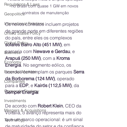
Regulations & Laws
no Brasil com quase 1 GW em novos 
contratos de manutenção
Geopolitics
International Relations
Os novos contratos incluem projetos 
de grande porte em diferentes regiões 
United States Policy
do país, entre eles os complexos 
Global Policy
solares Barro Alto (451 MW)
, em 
parceria com 
Newave e Gerdau
, e 
Business
Arapuá (250 MW)
, com a 
Kroma 
Economy
Energia
. No segmento eólico, os 
acordos contemplam os parques 
Serra 
Financial Markets
da Borborema (124 MW)
, operado 
Companies
para a 
EDP
, e 
Kairós (112,5 MW)
, da 
Corporate Strategy
Semper Energia
.
Investments
De acordo com 
Robert Klein
, CEO da 
Mergers & Acquisitions
Voltalia, o avanço representa mais do 
que um marco operacional: é um sinal 
Technology
de maturidade do setor e da confiança 