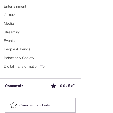
Entertainment
Culture
Media
Streaming
Events
People & Trends
Behavior & Society
Digital Transformation 4.0
Comments
0.0 / 5 (0)
Comment and rate...
Luxembourg
FX Recharge ai
Accelerates E-Mobility
simplify EV cha