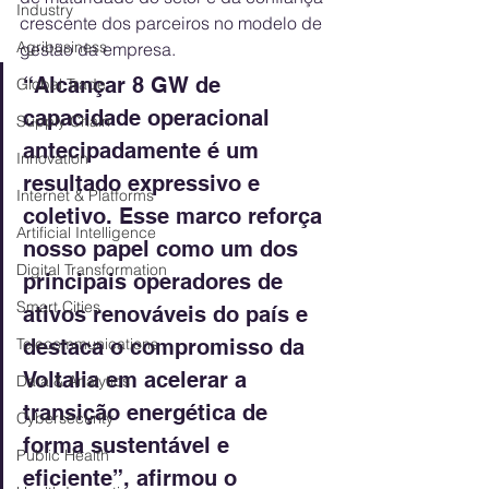
Industry
crescente dos parceiros no modelo de 
Agribusiness
gestão da empresa.
“Alcançar 8 GW de 
Global Trade
capacidade operacional 
Supply Chain
antecipadamente é um 
Innovation
resultado expressivo e 
Internet & Platforms
coletivo. Esse marco reforça 
Artificial Intelligence
nosso papel como um dos 
Digital Transformation
principais operadores de 
Smart Cities
ativos renováveis do país e 
Telecommunications
destaca o compromisso da 
Voltalia em acelerar a 
Data & Analytics
transição energética de 
Cybersecurity
forma sustentável e 
Public Health
eficiente”, afirmou o 