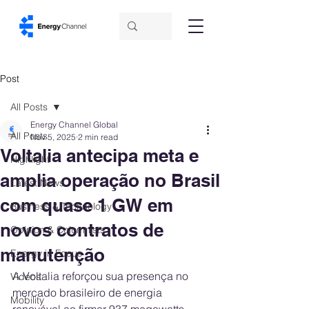
Post
All Posts
Energy Channel Global
All Posts
Nov 5, 2025
2 min read
Voltalia antecipa meta e
Highlight
amplia operação no Brasil
Latest News
com quase 1 GW em
Business & Technology
novos contratos de
Opinion & Columnists
manutenção
Energy in Focus
A Voltalia reforçou sua presença no 
Videos
mercado brasileiro de energia 
Mobility