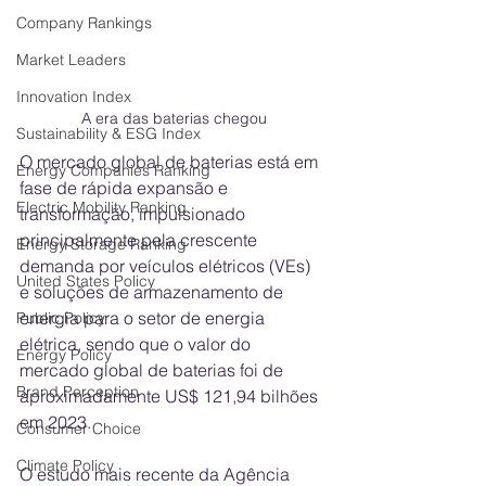
Company Rankings
Market Leaders
Innovation Index
A era das baterias chegou
Sustainability & ESG Index
O mercado global de baterias está em 
Energy Companies Ranking
fase de rápida expansão e 
Electric Mobility Ranking
transformação, impulsionado 
principalmente pela crescente 
Energy Storage Ranking
demanda por veículos elétricos (VEs) 
United States Policy
e soluções de armazenamento de 
energia para o setor de energia 
Public Policy
elétrica, sendo que o valor do 
Energy Policy
mercado global de baterias foi de 
Brand Perception
aproximadamente US$ 121,94 bilhões 
em 2023.
Consumer Choice
Climate Policy
O estudo mais recente da Agência 