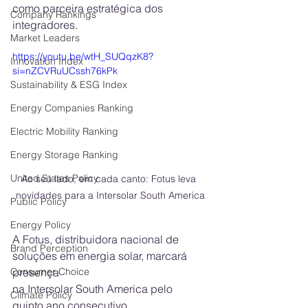
como parceira estratégica dos 
Company Rankings
integradores.
Market Leaders
https://youtu.be/wtH_SUQqzK8?
Innovation Index
si=nZCVRuUCssh76kPk
Sustainability & ESG Index
Energy Companies Ranking
Electric Mobility Ranking
Energy Storage Ranking
United States Policy
Ao seu lado, em cada canto: Fotus leva 
novidades para a Intersolar South America
Public Policy
Energy Policy
A Fotus, distribuidora nacional de 
Brand Perception
soluções em energia solar, marcará 
presença
Consumer Choice
na Intersolar South America pelo 
Climate Policy
quinto ano consecutivo. 