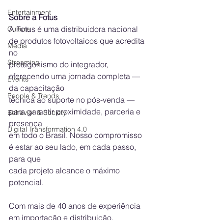
Entertainment
Sobre a Fotus
A Fotus é uma distribuidora nacional 
Culture
de produtos fotovoltaicos que acredita 
Media
no
Streaming
protagonismo do integrador, 
oferecendo uma jornada completa — 
Events
da capacitação
People & Trends
técnica ao suporte no pós-venda — 
para garantir proximidade, parceria e 
Behavior & Society
presença
Digital Transformation 4.0
em todo o Brasil. Nosso compromisso 
é estar ao seu lado, em cada passo, 
para que
cada projeto alcance o máximo 
potencial.
Com mais de 40 anos de experiência 
em importação e distribuição, 