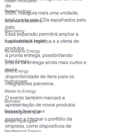
Health Innovation
de
Biotechnology
2025, inaugura mais uma unidade, 
totalizando sete CDs espalhados pelo 
Science & Medicine
país.
Well-being
Essa expansão permitirá ampliar a 
capilaridade logística e a oferta de 
Sustainability & Health
produtos
Renewable Energy
à pronta entrega, possibilitando 
Solar Energy
prazos de entrega ainda mais curtos e 
maior
Wind Energy
disponibilidade de itens para os 
Hydropower
integradores parceiros.
Waste-to-Energy
O evento também marcará a 
Biomass
apresentação de novos produtos 
Biogas & Biomethane
estratégicos que
passam a integrar o portfólio da 
Green Hydrogen
empresa, como dispositivos de 
Geothermal Energy