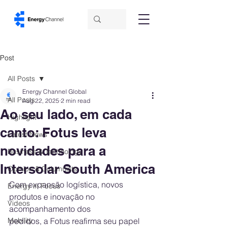
Post
All Posts
Energy Channel Global
All Posts
Aug 22, 2025
2 min read
Ao seu lado, em cada
Highlight
canto: Fotus leva
Latest News
novidades para a
Business & Technology
Intersolar South America
Opinion & Columnists
Com expansão logística, novos 
Energy in Focus
produtos e inovação no 
Videos
acompanhamento dos
Mobility
pedidos, a Fotus reafirma seu papel 