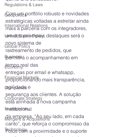
Regulations & Laws
Com um portfólio robusto e novidades 
Geopolitics
estratégicas voltadas a estreitar ainda 
International Relations
mais a parceria com os integradores, 
um dos principais destaques será o 
United States Policy
novo sistema de
Global Policy
rastreamento de pedidos, que 
Business
permitirá o acompanhamento em 
tempo real das
Economy
entregas por email e whatsapp, 
Financial Markets
proporcionando mais transparência, 
agilidade e
Companies
segurança aos clientes. A solução 
Corporate Strategy
está alinhada à nova campanha 
institucional
Investments
da empresa, “Ao seu lado, em cada 
Mergers & Acquisitions
canto”, que reforça o compromisso da
Technology
Fotus com a proximidade e o suporte 