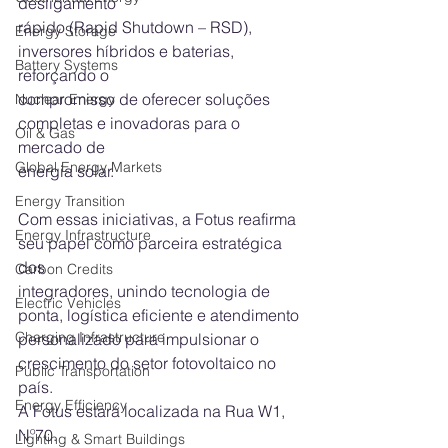
desligamento
rápido (Rapid Shutdown – RSD), 
Energy Storage
inversores híbridos e baterias, 
Battery Systems
reforçando o
compromisso de oferecer soluções 
Nuclear Energy
completas e inovadoras para o 
Oil & Gas
mercado de
Global Energy Markets
energia solar.
Energy Transition
Com essas iniciativas, a Fotus reafirma 
Energy Infrastructure
seu papel como parceira estratégica 
dos
Carbon Credits
integradores, unindo tecnologia de 
Electric Vehicles
ponta, logística eficiente e atendimento
Charging Infrastructure
personalizado para impulsionar o 
crescimento do setor fotovoltaico no 
Public Transportation
país.
Energy Efficiency
A Fotus estará localizada na Rua W1, 
Nº70.
Lighting & Smart Buildings