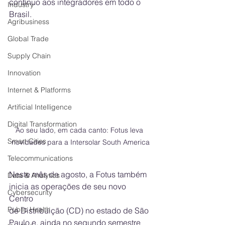
contínuo aos integradores em todo o
Industry
Brasil.
Agribusiness
Global Trade
Supply Chain
Innovation
Internet & Platforms
Artificial Intelligence
Digital Transformation
Ao seu lado, em cada canto: Fotus leva 
Smart Cities
novidades para a Intersolar South America
Telecommunications
Neste mês de agosto, a Fotus também 
Data & Analytics
inicia as operações de seu novo 
Cybersecurity
Centro
Public Health
de Distribuição (CD) no estado de São 
Paulo e, ainda no segundo semestre 