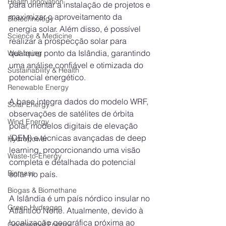
Health Innovation
para orientar a instalação de projetos e 
maximizar o aproveitamento da 
Biotechnology
energia solar. Além disso, é possível 
Science & Medicine
realizar a prospecção solar para 
qualquer ponto da Islândia, garantindo 
Well-being
uma análise confiável e otimizada do 
Sustainability & Health
potencial energético.
Renewable Energy
A base integra dados do modelo WRF, 
Solar Energy
observações de satélites de órbita 
Wind Energy
polar, modelos digitais de elevação 
(DEM) e técnicas avançadas de deep 
Hydropower
learning, proporcionando uma visão 
Waste-to-Energy
completa e detalhada do potencial 
Biomass
solar no país.
Biogas & Biomethane
A Islândia é um país nórdico insular no 
Green Hydrogen
Atlântico Norte. Atualmente, devido à 
localização geográfica próxima ao 
Geothermal Energy