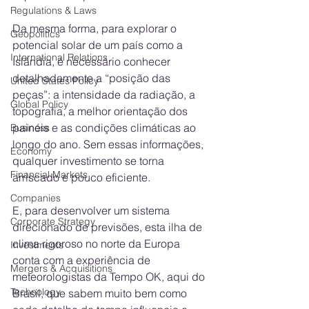
Regulations & Laws
Da mesma forma, para explorar o 
Geopolitics
potencial solar de um país como a 
International Relations
Islândia, é necessário conhecer 
detalhadamente a “posição das 
United States Policy
peças”: a intensidade da radiação, a 
Global Policy
topografia, a melhor orientação dos 
painéis e as condições climáticas ao 
Business
longo do ano. Sem essas informações, 
Economy
qualquer investimento se torna 
Financial Markets
arriscado e pouco eficiente. 
Companies
E, para desenvolver um sistema 
Corporate Strategy
direcionado de previsões, esta ilha de 
clima rigoroso no norte da Europa 
Investments
conta com a experiência de 
Mergers & Acquisitions
meteorologistas da Tempo OK, aqui do 
Technology
Brasil, que sabem muito bem como 