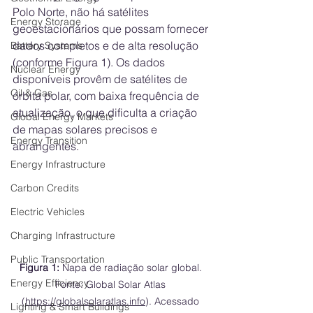
Polo Norte, não há satélites 
Energy Storage
geoestacionários que possam fornecer 
dados completos e de alta resolução 
Battery Systems
(conforme Figura 1). Os dados 
Nuclear Energy
disponíveis provêm de satélites de 
Oil & Gas
órbita polar, com baixa frequência de 
atualização, o que dificulta a criação 
Global Energy Markets
de mapas solares precisos e 
Energy Transition
abrangentes.
Energy Infrastructure
Carbon Credits
Electric Vehicles
Charging Infrastructure
Public Transportation
Figura 1:
 Napa de radiação solar global. 
Energy Efficiency
Fonte: Global Solar Atlas 
(
https://globalsolaratlas.info
). Acessado 
Lighting & Smart Buildings