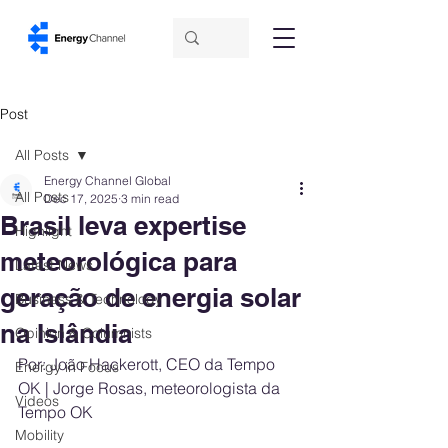
Post
All Posts
Energy Channel Global
All Posts
Dec 17, 2025
3 min read
Brasil leva expertise
Highlight
meteorológica para
Latest News
geração de energia solar
Business & Technology
na Islândia
Opinion & Columnists
Por: João Hackerott, CEO da Tempo 
Energy in Focus
OK | Jorge Rosas, meteorologista da 
Videos
Tempo OK
Mobility