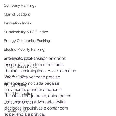
Company Rankings
Market Leaders
Innovation Index
Sustainability & ESG Index
Energy Companies Ranking
Electric Mobility Ranking
Previsões precisas são os dados 
Energy Storage Ranking
essenciais para tomar melhores 
United States Policy
decisões estratégicas. Assim como no 
Public Policy
xadrez, para vencer é preciso 
entender como cada peça se 
Energy Policy
movimenta, planejar ataques e 
Brand Perception
defesas a longo prazo, antecipar os 
movimentos do adversário, evitar 
Consumer Choice
decisões impulsivas e contar com 
Climate Policy
experiência e prática.