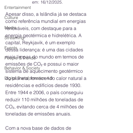
em: 16/12/2025.
Entertainment
Apesar disso, a Islândia já se destaca 
Culture
como referência mundial em energias 
Media
renováveis, com destaque para a 
energia geotérmica e hidrelétrica. A 
Streaming
capital, Reykjavik, é um exemplo 
Events
dessa liderança: é uma das cidades 
mais limpas do mundo em termos de 
People & Trends
emissões de CO₂ e possui o maior 
Behavior & Society
sistema de aquecimento geotérmico 
do planeta, fornecendo calor natural a 
Digital Transformation 4.0
residências e edifícios desde 1930. 
Entre 1944 e 2006, o país conseguiu 
reduzir 110 milhões de toneladas de 
CO₂, evitando cerca de 4 milhões de 
toneladas de emissões anuais.
Com a nova base de dados de 