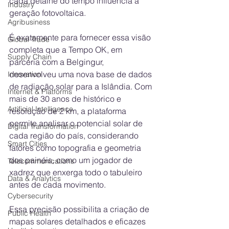
cada detalhe do tempo influencia a 
Industry
geração fotovoltaica.
Agribusiness
É exatamente para fornecer essa visão 
Global Trade
completa que a Tempo OK, em 
Supply Chain
parceria com a Belgingur, 
desenvolveu uma nova base de dados 
Innovation
de radiação solar para a Islândia. Com 
Internet & Platforms
mais de 30 anos de histórico e 
Artificial Intelligence
resolução de 2 km, a plataforma 
permite analisar o potencial solar de 
Digital Transformation
cada região do país, considerando 
Smart Cities
fatores como topografia e geometria 
dos painéis, como um jogador de 
Telecommunications
xadrez que enxerga todo o tabuleiro 
Data & Analytics
antes de cada movimento.
Cybersecurity
Essa precisão possibilita a criação de 
Public Health
mapas solares detalhados e eficazes 